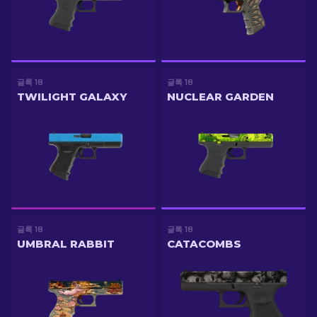
글록 18
글록 18
TWILIGHT GALAXY
NUCLEAR GARDEN
글록 18
글록 18
UMBRAL RABBIT
CATACOMBS