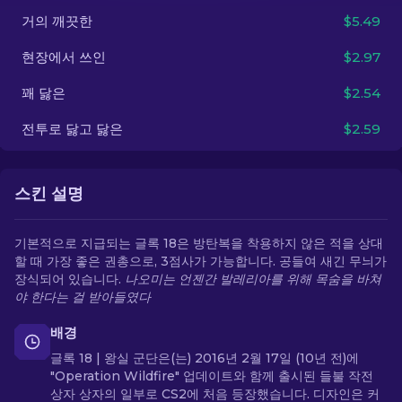
거의 깨끗한
$5.49
KO
현장에서 쓰인
$2.97
꽤 닳은
$2.54
전투로 닳고 닳은
$2.59
스킨 설명
기본적으로 지급되는 글록 18은 방탄복을 착용하지 않은 적을 상대
할 때 가장 좋은 권총으로, 3점사가 가능합니다. 공들여 새긴 무늬가
장식되어 있습니다.
나오미는 언젠간 발레리아를 위해 목숨을 바쳐
야 한다는 걸 받아들였다
배경
글록 18 | 왕실 군단은(는) 2016년 2월 17일 (10년 전)에
"Operation Wildfire" 업데이트와 함께 출시된 들불 작전
상자 상자의 일부로 CS2에 처음 등장했습니다. 디자인은 커