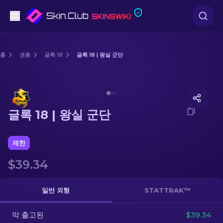
권총
홈
권총
글록 18
글록 18 | 왕실 군단
중간 등급
Media of
글록 18 | 왕실 군단
돌격소총
글록 18 | 왕실 군단
저격소총
칼
제한
$39.34
장갑
케이스
일반 외형
STATTRAK™
막 출고된
기타
$39.34