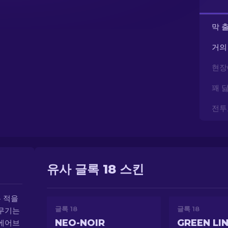
막 
거의
현장
꽤 
전투
유사 글록 18 스킨
 적을
글록 18
글록 18
 무기는
NEO-NOIR
GREEN LI
 에어브