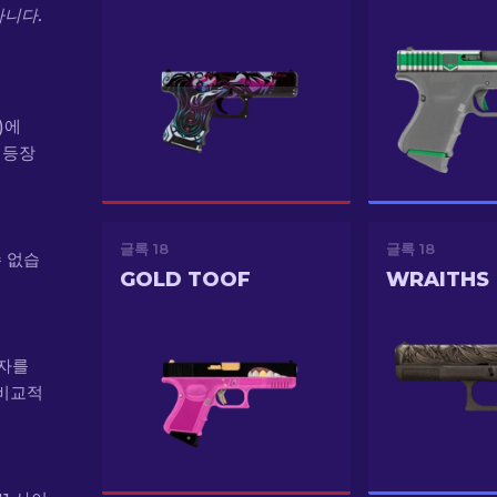
아니다.
전)에
음 등장
글록 18
글록 18
수 없습
GOLD TOOF
WRAITHS
상자를
 비교적