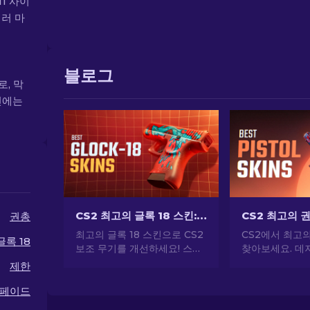
11 사이
여러 마
블로그
로, 막
킨에는
CS2 최고의 글록 18 스킨: 전체 목록 [2026]
권총
최고의 글록 18 스킨으로 CS2
CS2에서 최고
글록 18
보조 무기를 개선하세요! 스타
찾아보세요. 데저
일과 감각을 더해 주는 완벽한
USP-S 등 인
제한
외관 개선을 하려면 순위를 살
당신의 스타일을
펴보세요
페이드