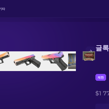
기타
글록 
제한
$1 7