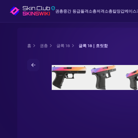
권총
중간 등급
돌격소총
저격소총
칼
장갑
케이스
홈
권총
글록 18
글록 18 | 흐릿함
Media of
글록 18 | 흐릿함