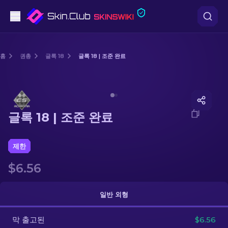
권총
홈
권총
글록 18
글록 18 | 조준 완료
중간 등급
Media of
글록 18 | 조준 완료
돌격소총
글록 18 | 조준 완료
저격소총
칼
제한
$6.56
장갑
케이스
일반 외형
막 출고된
기타
$6.56