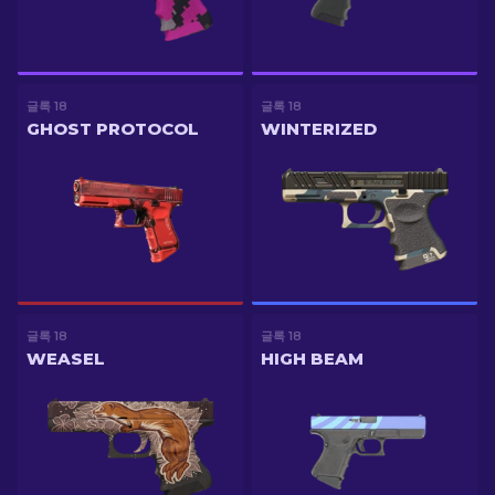
글록 18
글록 18
GHOST PROTOCOL
WINTERIZED
글록 18
글록 18
WEASEL
HIGH BEAM