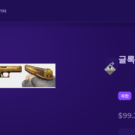
기타
글록 
제한
$99.