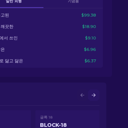
일반 외형
기념품
출고된
$99.38
 깨끗한
$18.90
에서 쓰인
$9.10
닳은
$6.96
로 닳고 닳은
$6.37
글록 18
BLOCK-18