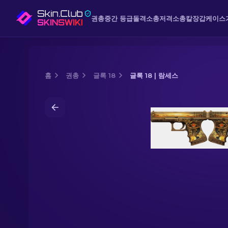
권총
중간 등급
돌격소총
저격소총
칼
장갑
케이스
홈
권총
글록 18
글록 18 | 람세스
Media of
글록 18 | 람세스