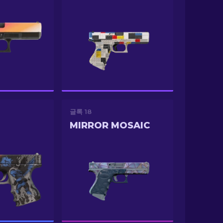
글록 18
E
MIRROR MOSAIC