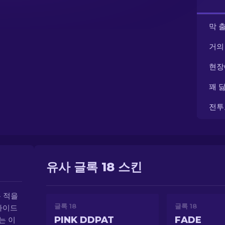
막 
거의
현장
꽤 
전투
유사 글록 18 스킨
 적을
글록 18
글록 18
라이드
PINK DDPAT
FADE
는 이