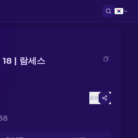
18 | 람세스
공유
38