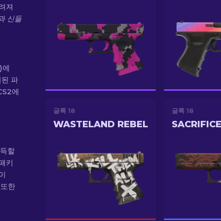
그려져
과 신들
전)에
시된 파
CS2에
글록 18
글록 18
WASTELAND REBEL
SACRIFIC
획득할
 패키
하이
 또한