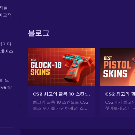
상자를
 비교적
블로그
사이이며,
플레이스
로, 모
enir
CS2 최고의 글록 18 스킨: 전체 목록 [2026]
최고의 글록 18 스킨으로 CS2
CS2에서 최고
보조 무기를 개선하세요! 스타
찾아보세요. 데저
일과 감각을 더해 주는 완벽한
USP-S 등 인
외관 개선을 하려면 순위를 살
당신의 스타일을
펴보세요