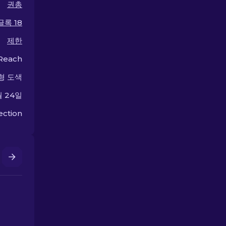
권총
글록 18
제한
Reach
형 도색
월 24일
ection