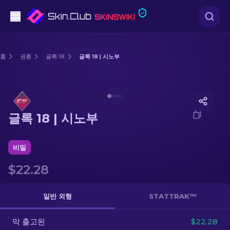
권총
홈
권총
글록 18
글록 18 | 시노부
중간 등급
Media of
글록 18 | 시노부
돌격소총
글록 18 | 시노부
저격소총
칼
비밀
$22.28
장갑
케이스
일반 외형
STATTRAK™
막 출고된
기타
$22.28