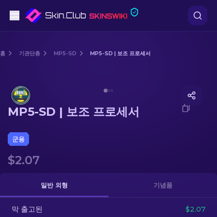
권총
홈
기관단총
MP5-SD
MP5-SD | 보조 프로세서
중간 등급
Media of
MP5-SD | 보조 프로세서
돌격소총
MP5-SD | 보조 프로세서
저격소총
칼
군용
$2.07
장갑
케이스
일반 외형
기념품
막 출고된
기타
$2.07