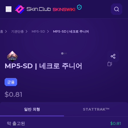
권총
홈
기관단총
MP5-SD
MP5-SD | 네크로 주니어
중간 등급
Media of
MP5-SD | 네크로 주니어
돌격소총
MP5-SD | 네크로 주니어
저격소총
칼
군용
$0.81
장갑
케이스
일반 외형
STATTRAK™
막 출고된
기타
$0.81