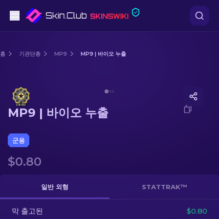
권총
홈
기관단총
MP9
MP9 | 바이오 누출
중간 등급
Media of
MP9 | 바이오 누출
돌격소총
MP9 | 바이오 누출
저격소총
칼
군용
$0.80
장갑
케이스
일반 외형
STATTRAK™
막 출고된
기타
$0.80