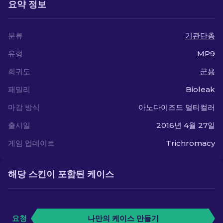
요약 정보
분류
기관단총
유형
MP9
희귀도
군용
패밀리
Bioleak
마감 방식
아노다이즈드 멀티컬러
출시일
2016년 4월 27일
게임 업데이트
Trichromacy
해당 스킨이 포함된 케이스
요청
나만의 케이스 만들기