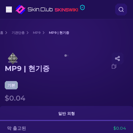
권총
홈
기관단총
MP9
MP9 | 현기증
중간 등급
Media of
MP9 | 현기증
돌격소총
MP9 | 현기증
저격소총
칼
기본
$0.04
장갑
케이스
일반 외형
막 출고된
기타
$0.04