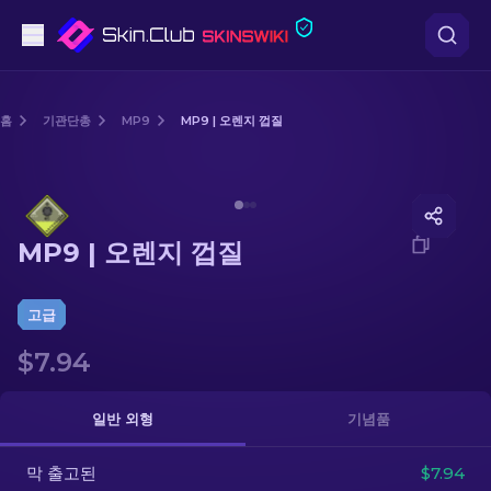
권총
홈
기관단총
MP9
MP9 | 오렌지 껍질
중간 등급
Media of
MP9 | 오렌지 껍질
돌격소총
MP9 | 오렌지 껍질
저격소총
칼
고급
$7.94
장갑
케이스
일반 외형
기념품
막 출고된
기타
$7.94