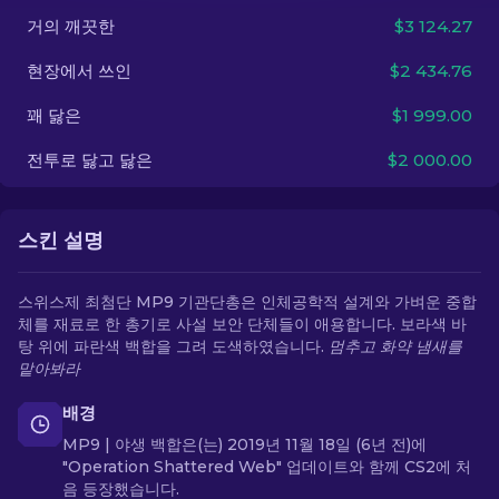
거의 깨끗한
$3 124.27
KO
현장에서 쓰인
$2 434.76
꽤 닳은
$1 999.00
전투로 닳고 닳은
$2 000.00
스킨 설명
스위스제 최첨단 MP9 기관단총은 인체공학적 설계와 가벼운 중합
체를 재료로 한 총기로 사설 보안 단체들이 애용합니다. 보라색 바
탕 위에 파란색 백합을 그려 도색하였습니다.
멈추고 화약 냄새를
맡아봐라
배경
MP9 | 야생 백합은(는) 2019년 11월 18일 (6년 전)에
"Operation Shattered Web" 업데이트와 함께 CS2에 처
음 등장했습니다.