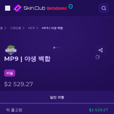
권총
홈
기관단총
MP9
MP9 | 야생 백합
중간 등급
Media of
MP9 | 야생 백합
돌격소총
MP9 | 야생 백합
저격소총
칼
비밀
$2 529.27
장갑
케이스
일반 외형
막 출고된
기타
$2 529.27