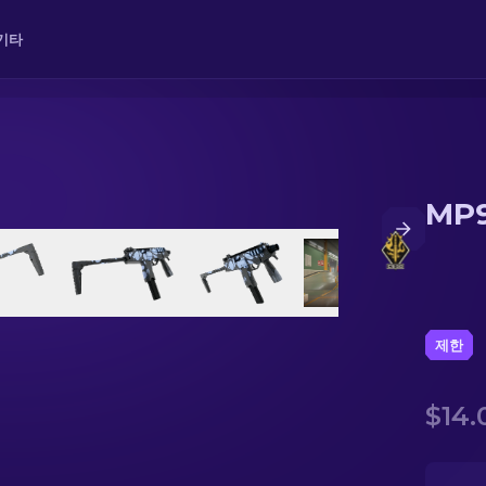
기타
MP
제한
$14.