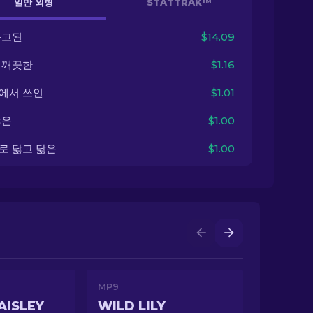
일반 외형
STATTRAK™
출고된
$14.09
 깨끗한
$1.16
에서 쓰인
$1.01
닳은
$1.00
로 닳고 닳은
$1.00
MP9
AISLEY
WILD LILY