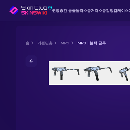
권총
중간 등급
돌격소총
저격소총
칼
장갑
케이스
홈
기관단총
MP9
MP9 | 블랙 글루
Media of
MP9 | 블랙 글루