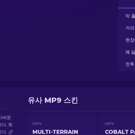
막 
거의
현장
꽤 
전투
유사 MP9 스킨
가벼운
MP9
MP9
다. 회
MULTI-TERRAIN
COBALT P
니다.
끈