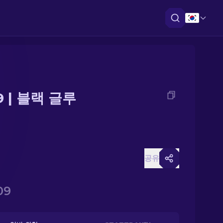
9 | 블랙 글루
공유
09