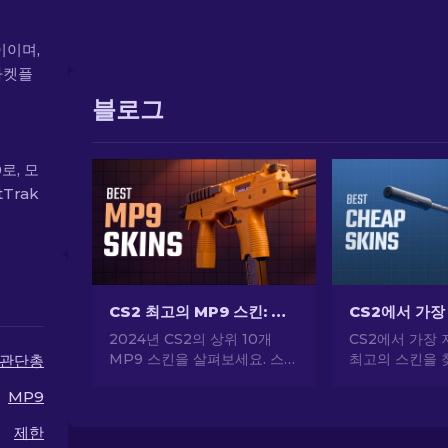
사이이며,
마켓플
블로그
로, 모
Trak
CS2 최고의 MP9 스킨: 에디터의 선택 [2026]
2024년 CS2의 상위 10개
CS2에서 가장 
MP9 스킨을 살펴보세요. 스타
최고의 스킨을 
관단총
일과 화력이 결합된 스킨으로
문가의 선택으로
MP9
로드아웃을 강화하세요. 오늘
게 CS2 스타
스킨을 골라보세요!
하세요.
제한