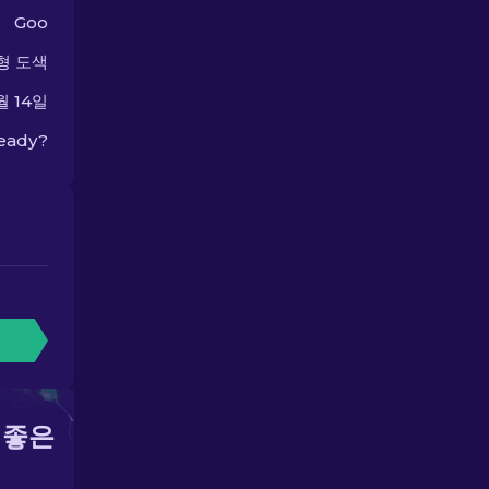
Goo
형 도색
월 14일
ready?
 좋은