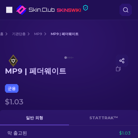
권총
홈
기관단총
MP9
MP9 | 페더웨이트
중간 등급
Media of
MP9 | 페더웨이트
돌격소총
MP9 | 페더웨이트
저격소총
칼
군용
$1.03
장갑
케이스
일반 외형
STATTRAK™
막 출고된
기타
$1.03