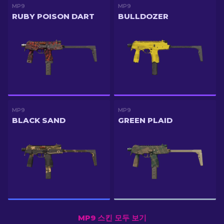
MP9
MP9
RUBY POISON DART
BULLDOZER
MP9
MP9
BLACK SAND
GREEN PLAID
MP9 스킨 모두 보기