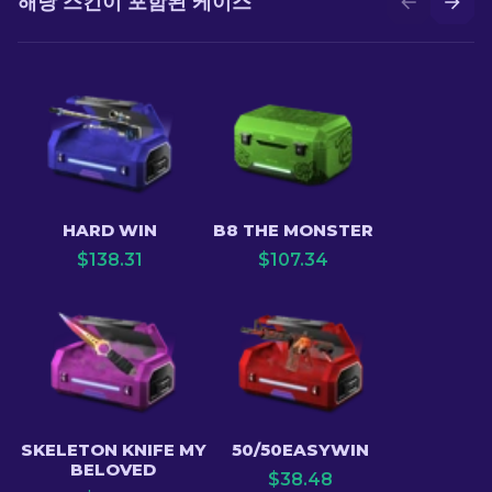
해당 스킨이 포함된 케이스
HARD WIN
B8 THE MONSTER
$
138.31
$
107.34
SKELETON KNIFE MY
50/50EASYWIN
BELOVED
$
38.48