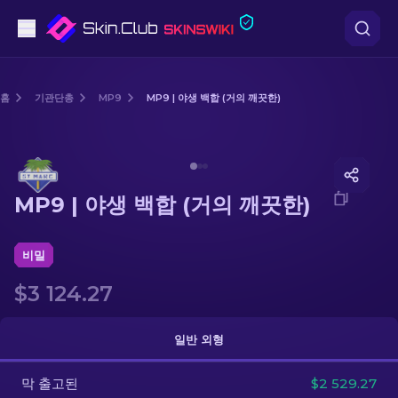
권총
홈
기관단총
MP9
MP9 | 야생 백합 (거의 깨끗한)
중간 등급
Media of
MP9 | 야생 백합 (거의 깨끗한)
돌격소총
MP9 | 야생 백합 (거의 깨끗한)
저격소총
칼
비밀
$3 124.27
장갑
케이스
일반 외형
막 출고된
기타
$2 529.27