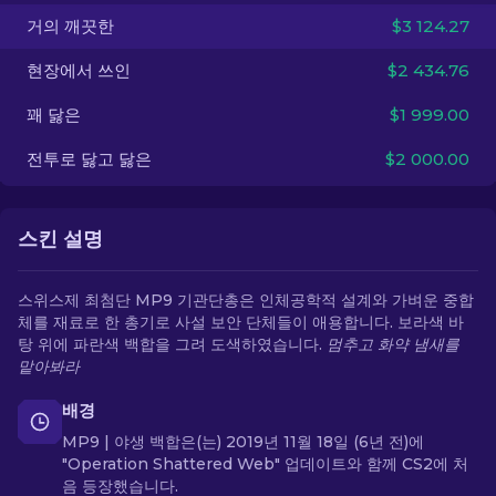
거의 깨끗한
$3 124.27
KO
현장에서 쓰인
$2 434.76
꽤 닳은
$1 999.00
전투로 닳고 닳은
$2 000.00
스킨 설명
스위스제 최첨단 MP9 기관단총은 인체공학적 설계와 가벼운 중합
체를 재료로 한 총기로 사설 보안 단체들이 애용합니다. 보라색 바
탕 위에 파란색 백합을 그려 도색하였습니다.
멈추고 화약 냄새를
맡아봐라
배경
MP9 | 야생 백합은(는) 2019년 11월 18일 (6년 전)에
"Operation Shattered Web" 업데이트와 함께 CS2에 처
음 등장했습니다.