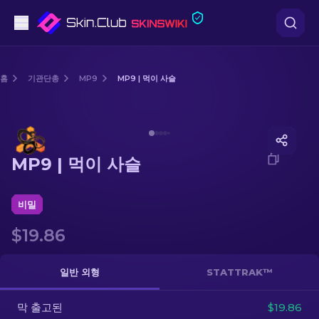
권총
홈
기관단총
MP9
MP9 | 먹이 사슬
중간 등급
Media of
MP9 | 먹이 사슬
돌격소총
MP9 | 먹이 사슬
저격소총
칼
비밀
$19.86
장갑
케이스
일반 외형
STATTRAK™
막 출고된
기타
$19.86