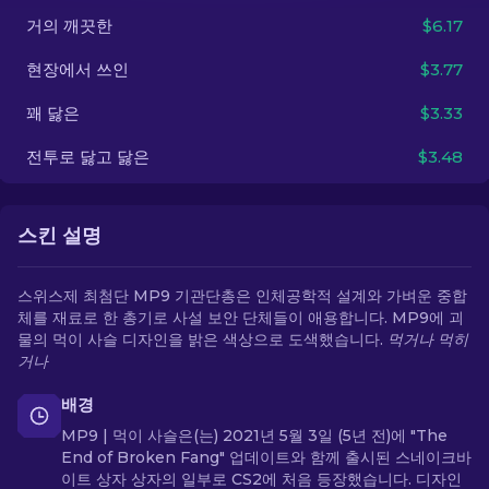
거의 깨끗한
$6.17
KO
현장에서 쓰인
$3.77
꽤 닳은
$3.33
전투로 닳고 닳은
$3.48
스킨 설명
스위스제 최첨단 MP9 기관단총은 인체공학적 설계와 가벼운 중합
체를 재료로 한 총기로 사설 보안 단체들이 애용합니다. MP9에 괴
물의 먹이 사슬 디자인을 밝은 색상으로 도색했습니다.
먹거나 먹히
거나
배경
MP9 | 먹이 사슬은(는) 2021년 5월 3일 (5년 전)에 "The
End of Broken Fang" 업데이트와 함께 출시된 스네이크바
이트 상자 상자의 일부로 CS2에 처음 등장했습니다. 디자인