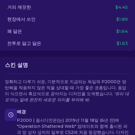
거의 깨끗한
$4.45
KO
현장에서 쓰인
$1.89
꽤 닳은
$1.64
전투로 닳고 닳은
$1.63
스킨 설명
정확하고 다루기 쉬운, 기본적으로 지급되는 독일제 P2000은 방
탄복을 착용하지 않은 적을 상대할 때 가장 좋은 권총입니다. 용암
이 식으면서 흑요석으로 굳어지는 디자인을 도색했습니다.
'유리 대
포'라는 말에 완전히 새로운 의미를 부여해 봐.
배경
P2000 | 옵시디언은(는) 2019년 11월 18일 (6년 전)에
"Operation Shattered Web" 업데이트와 함께 출시된 파
괴 망 상자 상자의 일부로 CS2에 처음 등장했습니다. 디자인