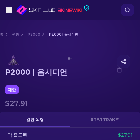
권총
홈
권총
P2000
P2000 | 옵시디언
중간 등급
Media of
P2000 | 옵시디언
돌격소총
P2000 | 옵시디언
저격소총
칼
제한
$27.91
장갑
케이스
일반 외형
STATTRAK™
막 출고된
기타
$27.91