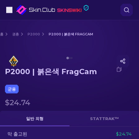
권총
홈
권총
P2000
P2000 | 붉은색 FRAGCAM
중간 등급
Media of
P2000 | 붉은색 FragCam
돌격소총
P2000 | 붉은색 FragCam
저격소총
칼
군용
$24.74
장갑
케이스
일반 외형
STATTRAK™
막 출고된
기타
$24.74