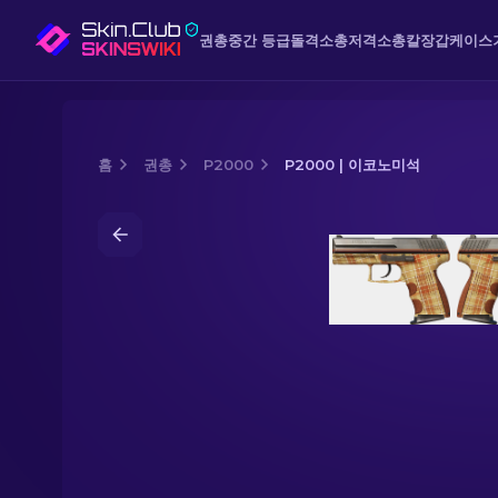
권총
중간 등급
돌격소총
저격소총
칼
장갑
케이스
홈
권총
P2000
P2000 | 이코노미석
Media of
P2000 | 이코노미석