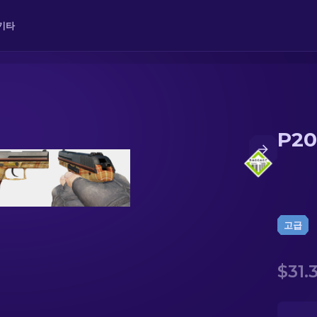
기타
P2
고급
$31.