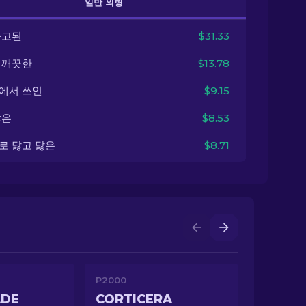
일반 외형
출고된
$31.33
 깨끗한
$13.78
에서 쓰인
$9.15
닳은
$8.53
로 닳고 닳은
$8.71
P2000
ADE
CORTICERA