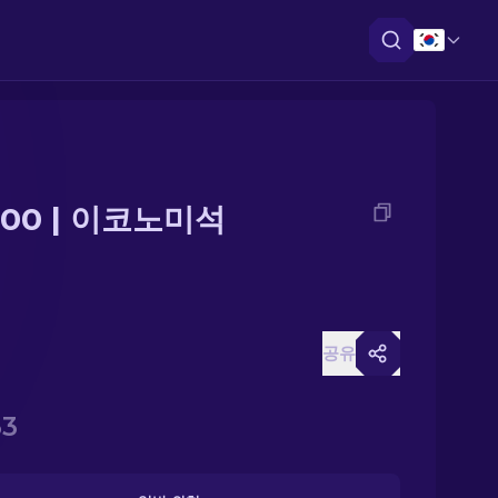
000 | 이코노미석
공유
33