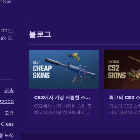
 마켓플
.00로,
블로그
ak 또
권총
CS2에서 가장 저렴한 스킨 [2026]
최고의 CS2 스
P2000
CS2에서 가장 저렴한 스킨 중
최고의 CS2 
최고의 스킨을 찾아보세요. 전
가상 패션의 정
고급
문가의 선택으로 가장 저렴하
요! CS2가 제
 Class
게 CS2 스타일을 업그레이드
킨으로 스타일과
하세요.
를 탐험해보세요
형 도색