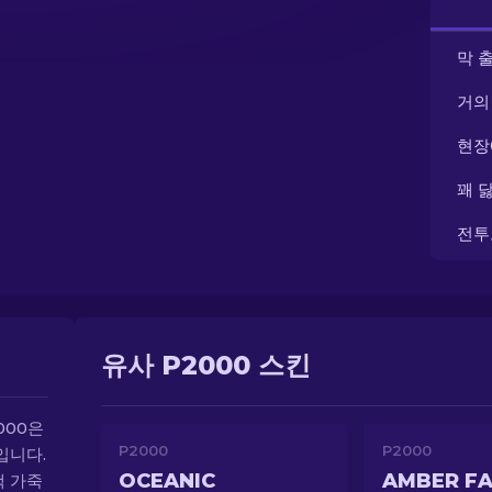
막 
거의
현장
꽤 
전투
유사 P2000 스킨
000은
P2000
P2000
입니다.
OCEANIC
AMBER F
색 가죽