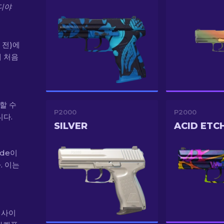
디야
년 전)에
에 처음
할 수
P2000
P2000
다.
SILVER
ACID ETC
ade이
. 이는
3 사이