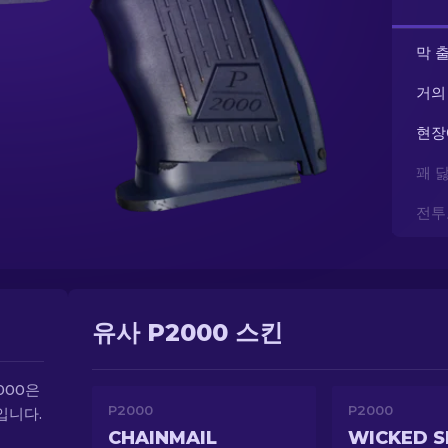
막 
거의
현장
꽤 
전투
유사 P2000 스킨
000은
P2000
P2000
입니다.
CHAINMAIL
WICKED S