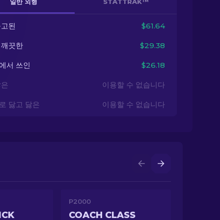
일반 외형
STATTRAK™
출고된
$61.64
 깨끗한
$29.38
에서 쓰인
$26.18
닳은
이용할 수 없습니다
로 닳고 닳은
이용할 수 없습니다
P2000
ICK
COACH CLASS