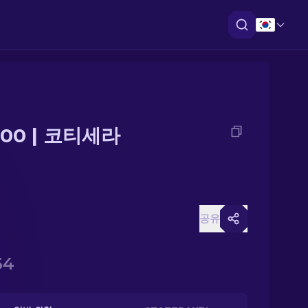
000 | 코티세라
공유
64