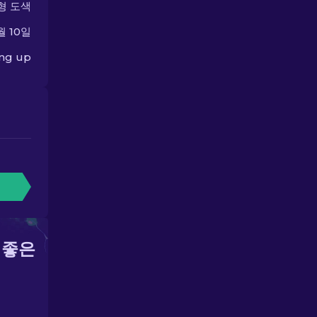
형 도색
월 10일
ing up
 좋은