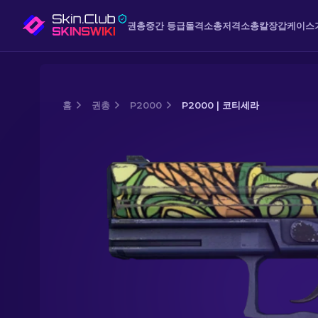
권총
중간 등급
돌격소총
저격소총
칼
장갑
케이스
홈
권총
P2000
P2000 | 코티세라
Media of
P2000 | 코티세라