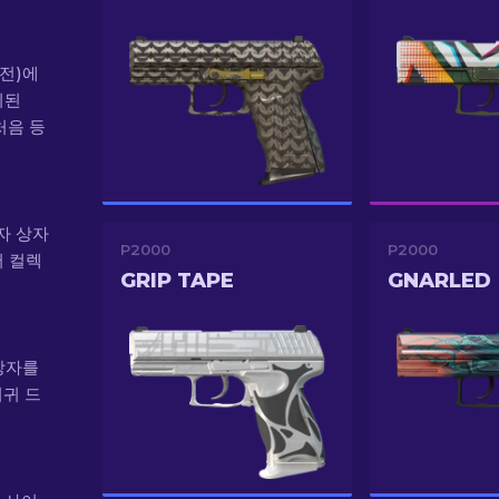
 전)에
시된
처음 등
상자 상자
P2000
P2000
머 컬렉
GRIP TAPE
GNARLED
 상자를
희귀 드