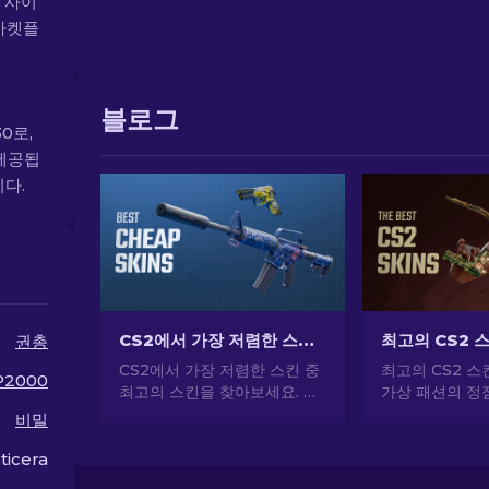
8 사이
 마켓플
블로그
0로,
 제공됩
니다.
CS2에서 가장 저렴한 스킨 [2026]
최고의 CS2 스
권총
CS2에서 가장 저렴한 스킨 중
최고의 CS2 
P2000
최고의 스킨을 찾아보세요. 전
가상 패션의 정
문가의 선택으로 가장 저렴하
요! CS2가 제
비밀
게 CS2 스타일을 업그레이드
킨으로 스타일과
하세요.
를 탐험해보세요
ticera