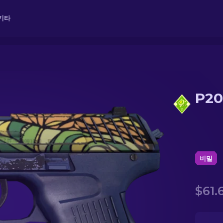
기타
P2
비밀
$61.