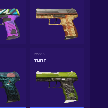
P2000
TURF