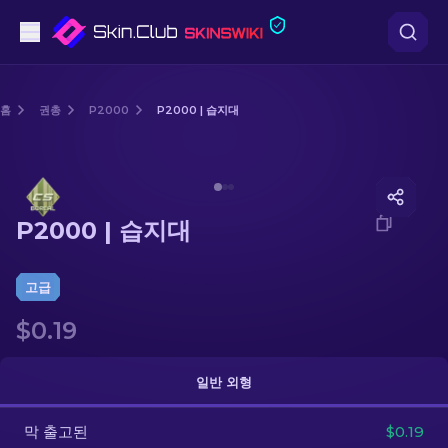
권총
홈
권총
P2000
P2000 | 습지대
중간 등급
Media of
P2000 | 습지대
돌격소총
P2000 | 습지대
저격소총
칼
고급
$0.19
장갑
케이스
일반 외형
막 출고된
기타
$0.19