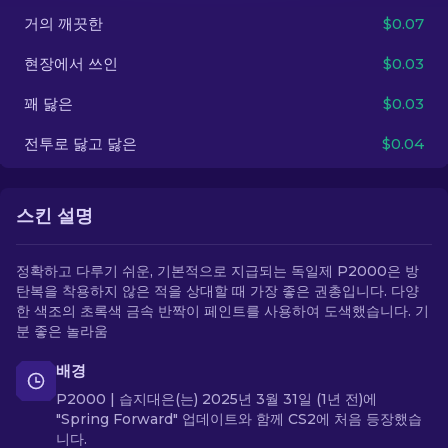
거의 깨끗한
$0.07
KO
현장에서 쓰인
$0.03
꽤 닳은
$0.03
전투로 닳고 닳은
$0.04
스킨 설명
정확하고 다루기 쉬운, 기본적으로 지급되는 독일제 P2000은 방
탄복을 착용하지 않은 적을 상대할 때 가장 좋은 권총입니다. 다양
한 색조의 초록색 금속 반짝이 페인트를 사용하여 도색했습니다. 기
분 좋은 놀라움
배경
P2000 | 습지대은(는) 2025년 3월 31일 (1년 전)에
"Spring Forward" 업데이트와 함께 CS2에 처음 등장했습
니다.