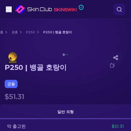
권총
홈
권총
P250
P250 | 뱅골 호랑이
중간 등급
Media of
P250 | 뱅골 호랑이
돌격소총
P250 | 뱅골 호랑이
저격소총
칼
군용
$51.31
장갑
케이스
일반 외형
막 출고된
기타
$51.31