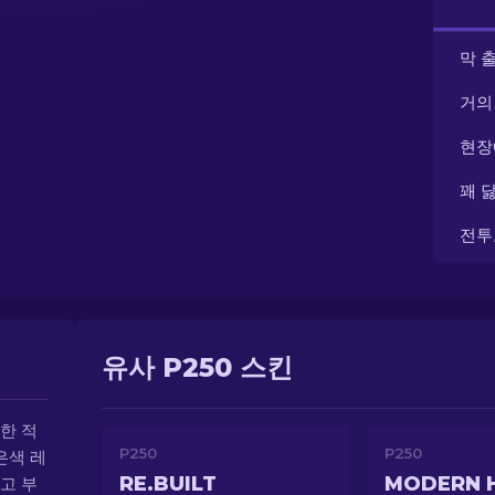
막 
거의
현장
꽤 
전투
유사 P250 스킨
한 적
P250
P250
은색 레
RE.BUILT
MODERN 
고 부