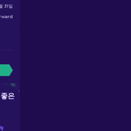
월 31일
orward
 좋은