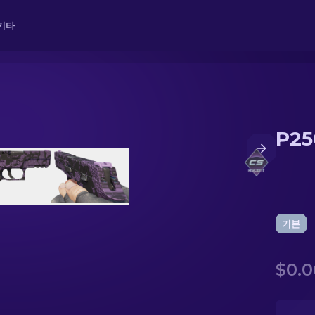
기타
P2
기본
$0.0