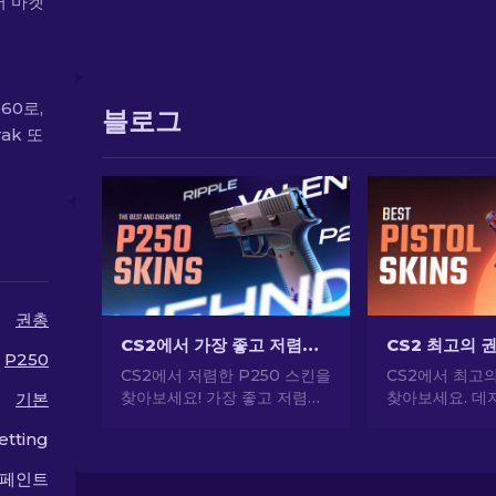
러 마켓
60로,
블로그
ak 또
권총
CS2에서 가장 좋고 저렴한 P250 스킨 [2026]
P250
CS2에서 저렴한 P250 스킨을
CS2에서 최고
찾아보세요! 가장 좋고 저렴한
찾아보세요. 데저
기본
최고의 P250 추천 스킨을 살
USP-S 등 인
tting
펴보세요. 지금 새로운 가이드
당신의 스타일을
로 게임을 업그레이드하세요!
 페인트