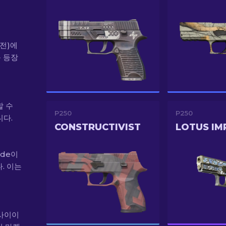
 전)에
음 등장
할 수
P250
P250
다.
CONSTRUCTIVIST
LOTUS IM
ade이
. 이는
 사이이