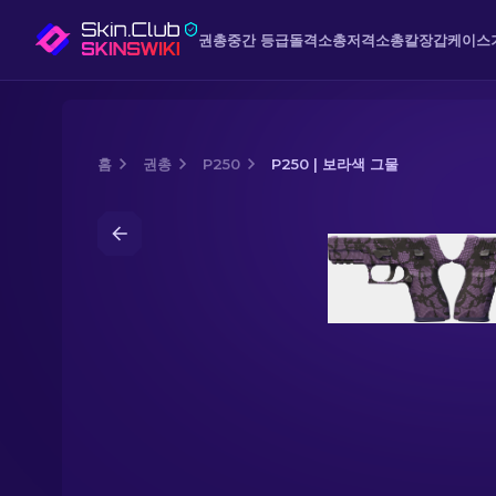
권총
중간 등급
돌격소총
저격소총
칼
장갑
케이스
홈
권총
P250
P250 | 보라색 그물
Media of
P250 | 보라색 그물