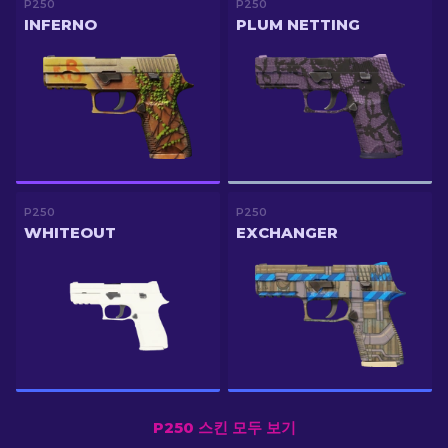
P250
P250
INFERNO
PLUM NETTING
P250
P250
WHITEOUT
EXCHANGER
P250 스킨 모두 보기