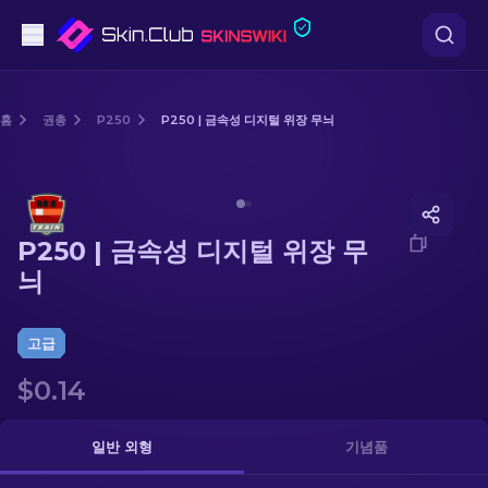
권총
홈
권총
P250
P250 | 금속성 디지털 위장 무늬
중간 등급
Media of
P250 | 금속성 디지털 위장 무늬
돌격소총
P250 | 금속성 디지털 위장 무
저격소총
늬
칼
고급
장갑
$0.14
케이스
일반 외형
기념품
기타