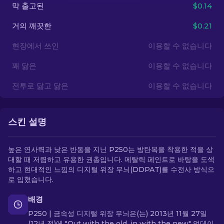
막 출고된
$0.14
KO
거의 깨끗한
$0.21
현장에서 쓰인
이용할 수 없습니다
꽤 닳은
이용할 수 없습니다
전투로 닳고 닳은
이용할 수 없습니다
스킨 설명
높은 연사력과 낮은 반동을 지닌 P250는 방탄복을 착용한 적을 상
대할 때 저렴하고 유용한 권총입니다. 메탈릭 페인트로 바탕을 도색
하고 현대적인 느낌의 디지털 위장 무늬(DDPAT)를 수전사 방식으
로 입혔습니다.
배경
P250 | 금속성 디지털 위장 무늬은(는) 2013년 11월 27일
(12년 전)에 "Out with the old, in with the new" 업데이