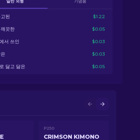
일반 외형
기념품
출고된
$1.22
 깨끗한
$0.05
에서 쓰인
$0.03
닳은
$0.03
로 닳고 닳은
$0.05
P250
E
CRIMSON KIMONO