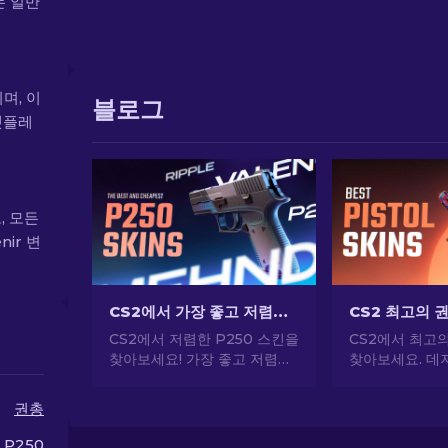
는 일반
이며, 이
블로그
켓플레
, 모든
ir 변
CS2에서 가장 좋고 저렴한 P250 스킨 [2026]
CS2에서 저렴한 P250 스킨을
CS2에서 최고
찾아보세요! 가장 좋고 저렴한
찾아보세요. 데저
최고의 P250 추천 스킨을 살
USP-S 등 인
펴보세요. 지금 새로운 가이드
당신의 스타일을
권총
로 게임을 업그레이드하세요!
P250