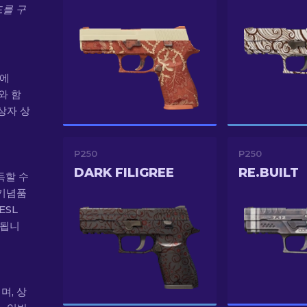
드를 구
)에
트와 함
 상자 상
P250
P250
DARK FILIGREE
RE.BUILT
득할 수
 기념품
ESL
함됩니
며, 상