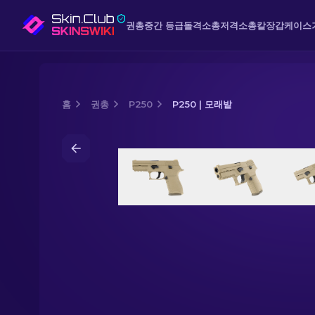
권총
중간 등급
돌격소총
저격소총
칼
장갑
케이스
홈
권총
P250
P250 | 모래밭
Media of
P250 | 모래밭