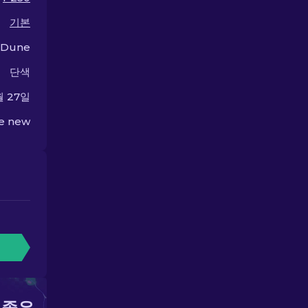
기본
 Dune
단색
월 27일
he new
 좋은