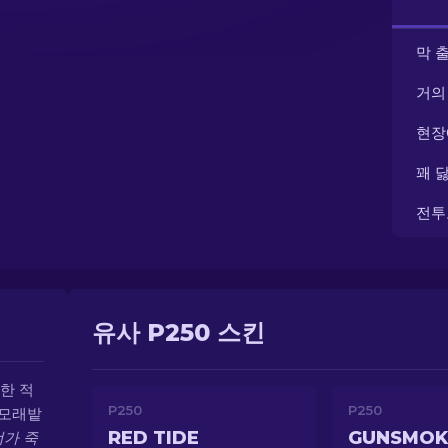
막 
거의
현장
꽤 
전투
유사 P250 스킨
한 적
P250
P250
 모래밭
RED TIDE
GUNSMOK
가 죽