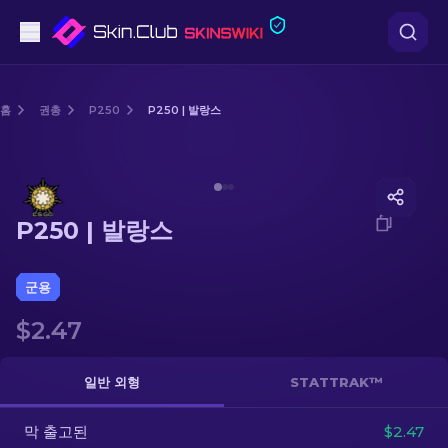
권총
홈
권총
P250
P250 | 발랑스
중간 등급
Media of
P250 | 발랑스
돌격소총
P250 | 발랑스
저격소총
칼
군용
$2.47
장갑
케이스
일반 외형
STATTRAK™
막 출고된
기타
$2.47