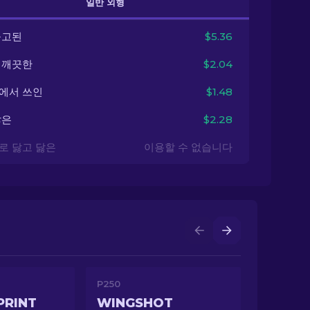
일반 외형
출고된
$5.36
 깨끗한
$2.04
에서 쓰인
$1.48
닳은
$2.28
로 닳고 닳은
이용할 수 없습니다
P250
PRINT
WINGSHOT