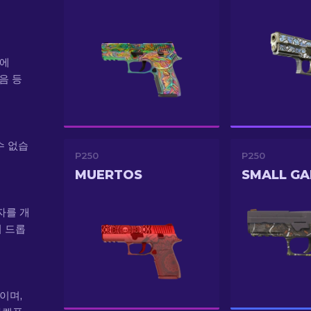
)에
처음 등
수 없습
P250
P250
MUERTOS
SMALL G
상자를 개
귀 드롭
이이며,