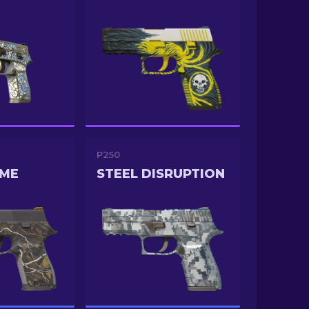
P250
AME
STEEL DISRUPTION