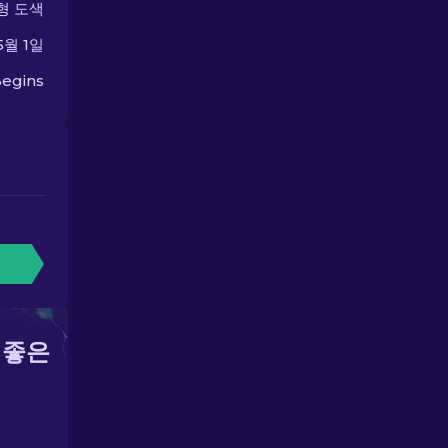
형 도색
5월 1일
egins
 좋은