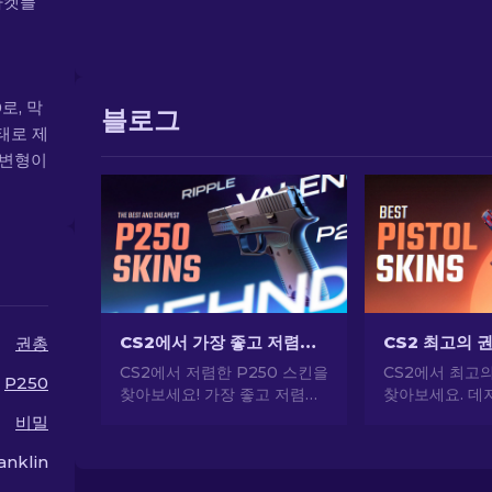
마켓플
로, 막
블로그
태로 제
r 변형이
CS2에서 가장 좋고 저렴한 P250 스킨 [2026]
권총
CS2에서 저렴한 P250 스킨을
CS2에서 최고
P250
찾아보세요! 가장 좋고 저렴한
찾아보세요. 데저
최고의 P250 추천 스킨을 살
USP-S 등 인
비밀
펴보세요. 지금 새로운 가이드
당신의 스타일을
로 게임을 업그레이드하세요!
anklin