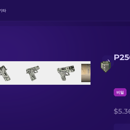
기타
P2
비밀
$5.3