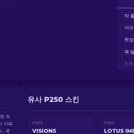
막 
거의
현장
꽤 
전투
유사 P250 스킨
한 적
P250
P250
러 지폐
VISIONS
LOTUS IM
.. 죽