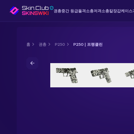
권총
중간 등급
돌격소총
저격소총
칼
장갑
케이스
홈
권총
P250
P250 | 프랭클린
Media of
P250 | 프랭클린