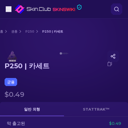
권총
홈
권총
P250
P250 | 카세트
중간 등급
Media of
P250 | 카세트
돌격소총
P250 | 카세트
저격소총
칼
군용
$0.49
장갑
케이스
일반 외형
STATTRAK™
막 출고된
기타
$0.49