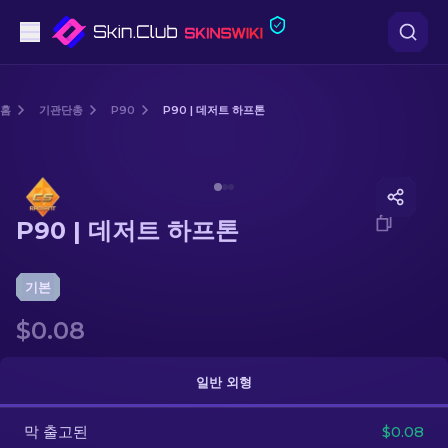
권총
홈
기관단총
P90
P90 | 데저트 하프톤
중간 등급
Media of
P90 | 데저트 하프톤
돌격소총
P90 | 데저트 하프톤
저격소총
칼
기본
$0.08
장갑
케이스
일반 외형
막 출고된
기타
$0.08