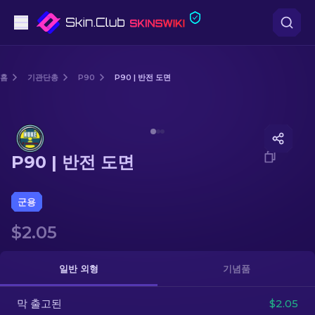
권총
홈
기관단총
P90
P90 | 반전 도면
중간 등급
Media of
P90 | 반전 도면
돌격소총
P90 | 반전 도면
저격소총
칼
군용
$2.05
장갑
케이스
일반 외형
기념품
막 출고된
기타
$2.05