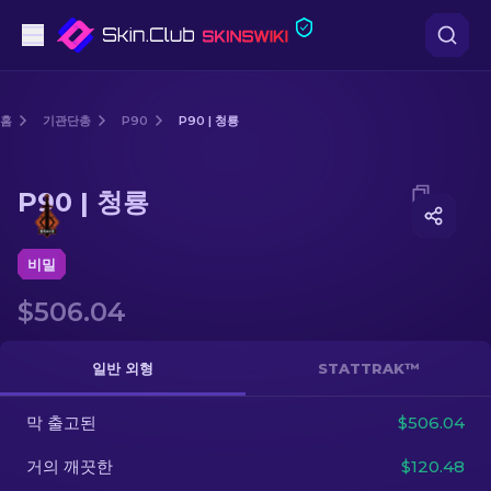
권총
홈
기관단총
P90
P90 | 청룡
중간 등급
Media of
P90 | 청룡
P90 | 청룡
돌격소총
저격소총
비밀
$506.04
칼
장갑
일반 외형
STATTRAK™
케이스
막 출고된
$506.04
거의 깨끗한
$120.48
기타