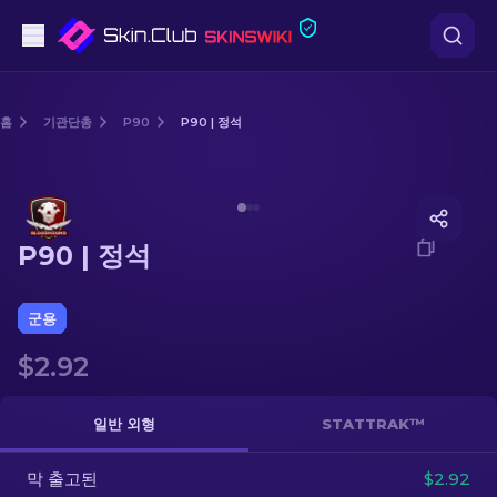
권총
홈
기관단총
P90
P90 | 정석
중간 등급
Media of
P90 | 정석
돌격소총
P90 | 정석
저격소총
칼
군용
$2.92
장갑
케이스
일반 외형
STATTRAK™
막 출고된
기타
$2.92