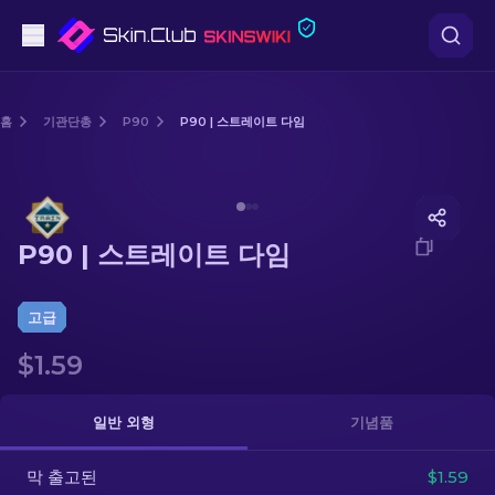
권총
홈
기관단총
P90
P90 | 스트레이트 다임
중간 등급
Media of
P90 | 스트레이트 다임
돌격소총
P90 | 스트레이트 다임
저격소총
칼
고급
$1.59
장갑
케이스
일반 외형
기념품
막 출고된
기타
$1.59