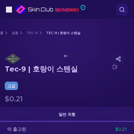
권총
홈
권총
TEC-9
TEC-9 | 호랑이 스텐실
중간 등급
Media of
Tec-9 | 호랑이 스텐실
돌격소총
Tec-9 | 호랑이 스텐실
저격소총
칼
고급
$0.21
장갑
케이스
일반 외형
막 출고된
기타
$0.21