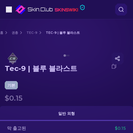
권총
홈
권총
TEC-9
TEC-9 | 블루 블라스트
중간 등급
Media of
Tec-9 | 블루 블라스트
돌격소총
Tec-9 | 블루 블라스트
저격소총
칼
기본
$0.15
장갑
케이스
일반 외형
막 출고된
기타
$0.15