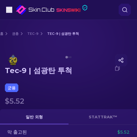
권총
홈
권총
TEC-9
TEC-9 | 섬광탄 투척
중간 등급
Media of
Tec-9 | 섬광탄 투척
돌격소총
Tec-9 | 섬광탄 투척
저격소총
칼
군용
$5.52
장갑
케이스
일반 외형
STATTRAK™
막 출고된
기타
$5.52