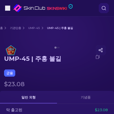
권총
홈
기관단총
UMP-45
UMP-45 | 주홍 불길
중간 등급
Media of
UMP-45 | 주홍 불길
돌격소총
UMP-45 | 주홍 불길
저격소총
칼
군용
$23.08
장갑
케이스
일반 외형
기념품
막 출고된
기타
$23.08