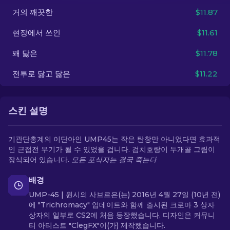
거의 깨끗한
$11.87
KO
현장에서 쓰인
$11.61
꽤 닳은
$11.78
전투로 닳고 닳은
$11.22
스킨 설명
기관단총계의 이단아인 UMP45는 작은 탄창만 아니었다면 효과적
인 근접전 무기가 될 수 있었을 겁니다. 검치호랑이 두개골 그림이
장식되어 있습니다.
모든 포식자는 결국 죽는다
배경
UMP-45 | 원시의 사브르은(는) 2016년 4월 27일 (10년 전)
에 "Trichromacy" 업데이트와 함께 출시된 크로마 3 상자
상자의 일부로 CS2에 처음 등장했습니다. 디자인은 커뮤니
티 아티스트 "ClegFX"이(가) 제작했습니다.