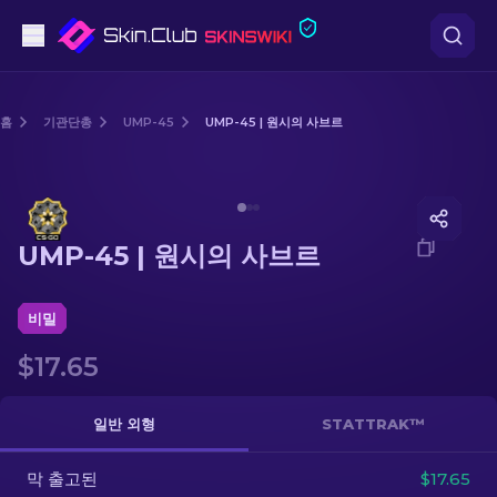
권총
홈
기관단총
UMP-45
UMP-45 | 원시의 사브르
중간 등급
Media of
UMP-45 | 원시의 사브르
돌격소총
UMP-45 | 원시의 사브르
저격소총
칼
비밀
$17.65
장갑
케이스
일반 외형
STATTRAK™
막 출고된
기타
$17.65