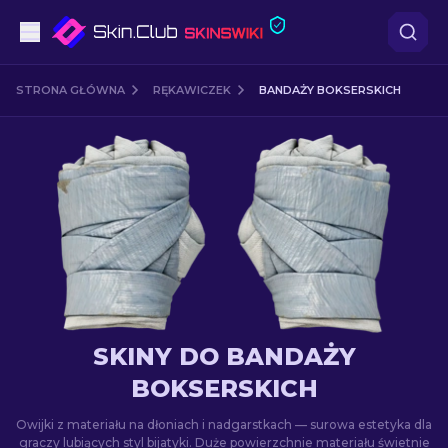
Pistoletów
STRONA GŁÓWNA
RĘKAWICZEK
BANDAŻY BOKSERSKICH
Średni poziom
karabinów
karabinów snajperskich
Noże
rękawiczek
SKINY DO BANDAŻY
Skrzynki
BOKSERSKICH
Owijki z materiału na dłoniach i nadgarstkach — surowa estetyka dla
Inne
graczy lubiących styl bijatyki. Duże powierzchnie materiału świetnie