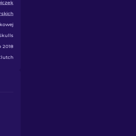
iczek
das melhores opções de
walki.
cosméticos para suas
rskich
mãos
kowej
Skulls
o 2018
Clutch