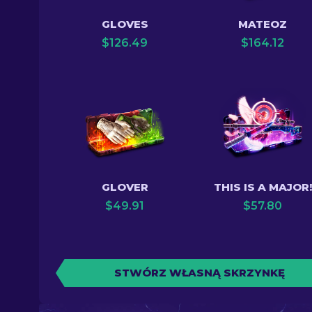
GLOVES
MATEOZ
$
126.49
$
164.12
GLOVER
THIS IS A MAJOR!
$
49.91
$
57.80
STWÓRZ WŁASNĄ SKRZYNKĘ