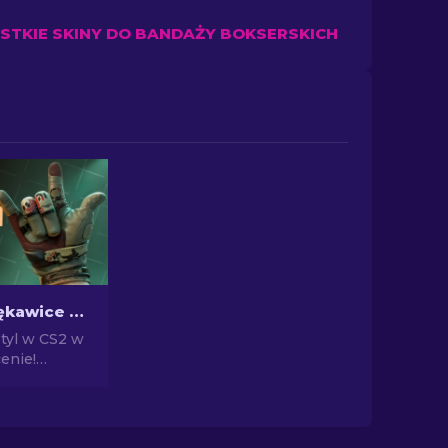
TKIE SKINY DO BANDAŻY BOKSERSKICH
Najtańsze rękawice w CS2: Pełna lista [2026]
styl w CS2 w
enie!
z naszą listą
najtańszych
ze i wzbogać
ek na polu