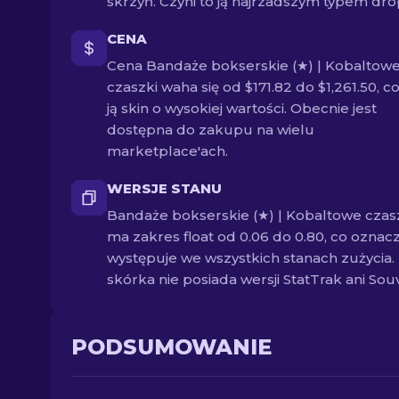
skrzyń. Czyni to ją najrzadszym typem dro
CENA
Cena Bandaże bokserskie (★) | Kobaltow
czaszki waha się od $171.82 do $1,261.50, co
ją skin o wysokiej wartości. Obecnie jest
dostępna do zakupu na wielu
marketplace'ach.
WERSJE STANU
Bandaże bokserskie (★) | Kobaltowe czas
ma zakres float od 0.06 do 0.80, co oznacz
występuje we wszystkich stanach zużycia.
skórka nie posiada wersji StatTrak ani Souv
PODSUMOWANIE