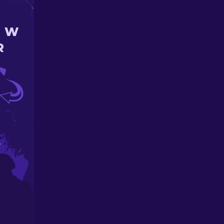
N W
R
W