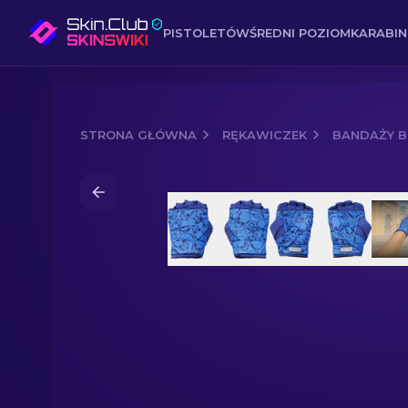
PISTOLETÓW
ŚREDNI POZIOM
KARABI
STRONA GŁÓWNA
RĘKAWICZEK
BANDAŻY B
Media of
Bandaże bokserskie (★) | Ko