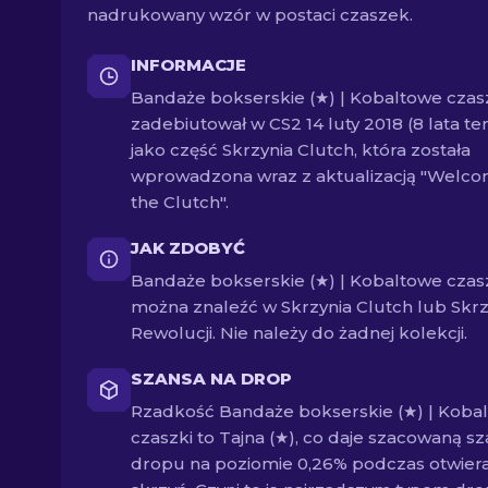
nadrukowany wzór w postaci czaszek.
INFORMACJE
Bandaże bokserskie (★) | Kobaltowe czas
zadebiutował w CS2 14 luty 2018 (8 lata t
jako część Skrzynia Clutch, która została
wprowadzona wraz z aktualizacją "Welco
the Clutch".
JAK ZDOBYĆ
Bandaże bokserskie (★) | Kobaltowe czas
można znaleźć w Skrzynia Clutch lub Skrz
Rewolucji. Nie należy do żadnej kolekcji.
SZANSA NA DROP
Rzadkość Bandaże bokserskie (★) | Koba
czaszki to Tajna (★), co daje szacowaną s
dropu na poziomie 0,26% podczas otwiera