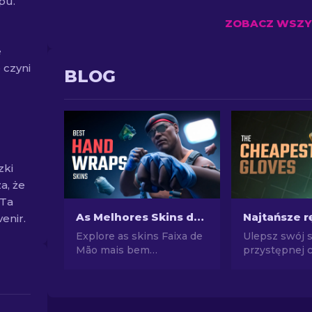
pu.
ZOBACZ WSZYS
e
 czyni
BLOG
zki
a, że
 Ta
As Melhores Skins de Faixas de Mão no CS2: Lista de Classificação
enir.
Explore as skins Faixa de
Ulepsz swój 
Mão mais bem
przystępnej c
classificadas no CS2!
Zapoznaj się 
Aumente seu estilo no
najlepszych 
jogo com nossa lista de
rękawic w gr
curadoria especializada
swój wizerun