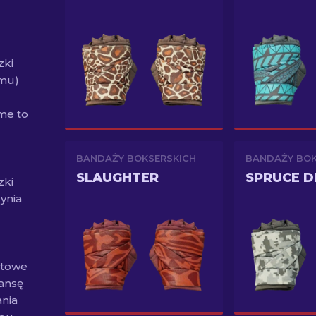
zki
emu)
me to
BANDAŻY BOKSERSKICH
BANDAŻY BOK
SLAUGHTER
SPRUCE D
zki
ynia
ltowe
zansę
nia