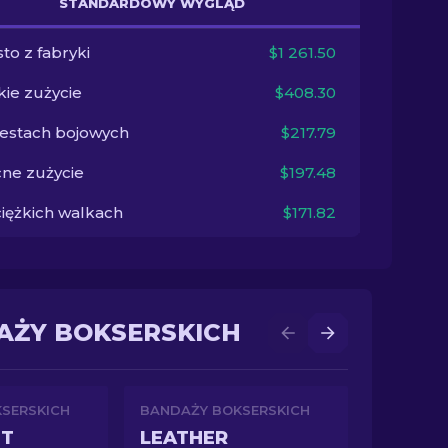
STANDARDOWY WYGLĄD
to z fabryki
$1 261.50
kie zużycie
$408.30
testach bojowych
$217.79
ne zużycie
$197.48
ciężkich walkach
$171.82
AŻY BOKSERSKICH
SERSKICH
BANDAŻY BOKSERSKICH
NT
LEATHER