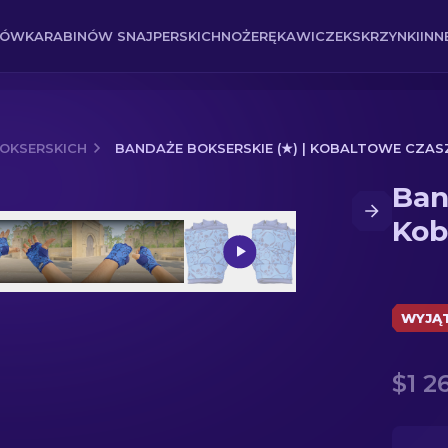
NÓW
KARABINÓW SNAJPERSKICH
NOŻE
RĘKAWICZEK
SKRZYNKI
INN
OKSERSKICH
BANDAŻE BOKSERSKIE (★) | KOBALTOWE CZAS
Ban
baltowe czaszki
Kob
WYJĄ
$1 2