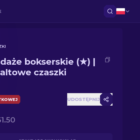
E
ZKI
daże bokserskie (★) |
altowe czaszki
UDOSTĘPNIJ
TKOWEJ
61.50