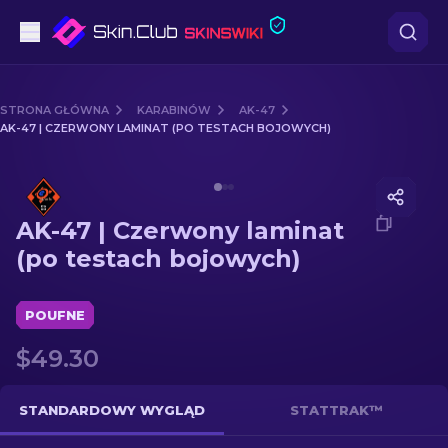
Pistoletów
STRONA GŁÓWNA
KARABINÓW
AK-47
AK-47 | CZERWONY LAMINAT (PO TESTACH BOJOWYCH)
Średni poziom
Media of
AK-47 | Czerwony laminat (po testach bojowy
karabinów
AK-47 | Czerwony laminat
karabinów snajperskich
(po testach bojowych)
Noże
POUFNE
rękawiczek
$49.30
Skrzynki
STANDARDOWY WYGLĄD
STATTRAK™
Inne