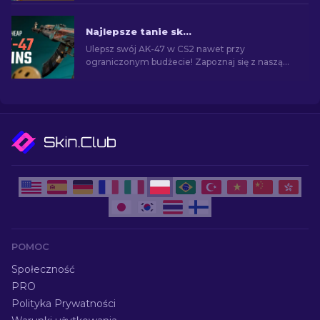
skórek AK-47 w CS2.
Najlepsze tanie skiny AK-47 w CS2 poniżej 10 USD
Ulepsz swój AK-47 w CS2 nawet przy
ograniczonym budżecie! Zapoznaj się z naszą
listą i znajdź najlepsze niedrogie skiny AK-47
poniżej 10 dolarów.
POMOC
Społeczność
PRO
Polityka Prywatności