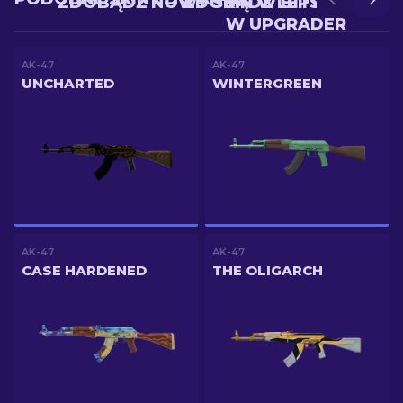
ZDOBĄDŹ NOWY SKIN W BITWIE
ZDOBĄDŹ LEPSZY SKIN
W UPGRADER
AK-47
AK-47
UNCHARTED
WINTERGREEN
AK-47
AK-47
CASE HARDENED
THE OLIGARCH