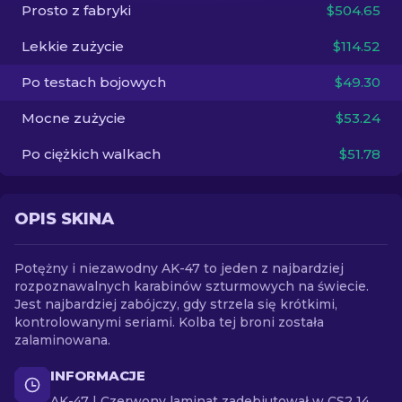
Prosto z fabryki
$504.65
PL
Lekkie zużycie
$114.52
Po testach bojowych
$49.30
Mocne zużycie
$53.24
Po ciężkich walkach
$51.78
OPIS SKINA
Potężny i niezawodny AK-47 to jeden z najbardziej
rozpoznawalnych karabinów szturmowych na świecie.
Jest najbardziej zabójczy, gdy strzela się krótkimi,
kontrolowanymi seriami. Kolba tej broni została
zalaminowana.
INFORMACJE
AK-47 | Czerwony laminat zadebiutował w CS2 14