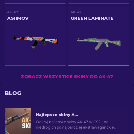
AK-47
AK-47
ASIIMOV
GREEN LAMINATE
ZOBACZ WSZYSTKIE SKINY DO AK-47
BLOG
Najlepsze skiny AK-47 w CS2: Od tanich do drogich
Odkryj najlepsze skiny AK-47 w CS2 - od
niedrogich po najbardziej ekstrawaganckie.
Znajdź idealny dodatek wśród najlepszych