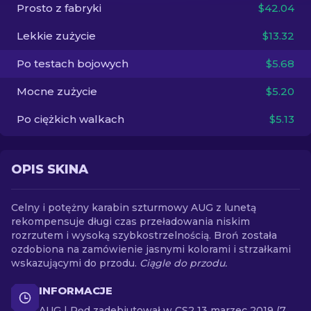
Prosto z fabryki
$42.04
PL
Lekkie zużycie
$13.32
Po testach bojowych
$5.68
Mocne zużycie
$5.20
Po ciężkich walkach
$5.13
OPIS SKINA
Celny i potężny karabin szturmowy AUG z lunetą
rekompensuje długi czas przeładowania niskim
rozrzutem i wysoką szybkostrzelnością. Broń została
ozdobiona na zamówienie jasnymi kolorami i strzałkami
wskazującymi do przodu.
Ciągle do przodu.
INFORMACJE
AUG | Pęd zadebiutował w CS2 13 marzec 2019 (7