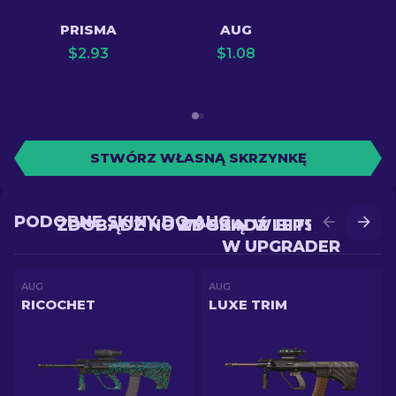
PRISMA
AUG
$
2.93
$
1.08
STWÓRZ WŁASNĄ SKRZYNKĘ
PODOBNE SKINY DO AUG
ZDOBĄDŹ NOWY SKIN W BITWIE
ZDOBĄDŹ LEPSZY SKIN
W UPGRADER
AUG
AUG
RICOCHET
LUXE TRIM