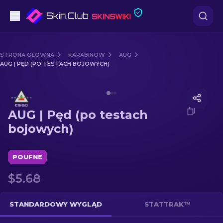
Pistoletów
STRONA GŁÓWNA
KARABINÓW
AUG
AUG | PĘD (PO TESTACH BOJOWYCH)
Średni poziom
Media of
AUG | Pęd (po testach bojowych)
karabinów
AUG | Pęd (po testach
karabinów snajperskich
bojowych)
Noże
POUFNE
rękawiczek
$5.68
Skrzynki
STANDARDOWY WYGLĄD
STATTRAK™
Inne