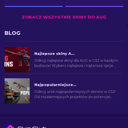
ZOBACZ WSZYSTKIE SKINY DO AUG
BLOG
Najlepsze skiny AUG w CS2 w różnych zakresach cen [2026]
Odkryj najlepsze skiny dla AUG w CS2 w każdym
budżecie! Wybierz najlepsze i najtańsze opcje
dla ostatecznego stylu gry.
Najpopularniejsze skiny w CS2 [2026]
Odkryj urok najpopularniejszych skinów w CS2!
Od oszałamiających projektów po potencjał
inwestycyjny - poznaj świat najpopularniejszych
skórek w CS2.