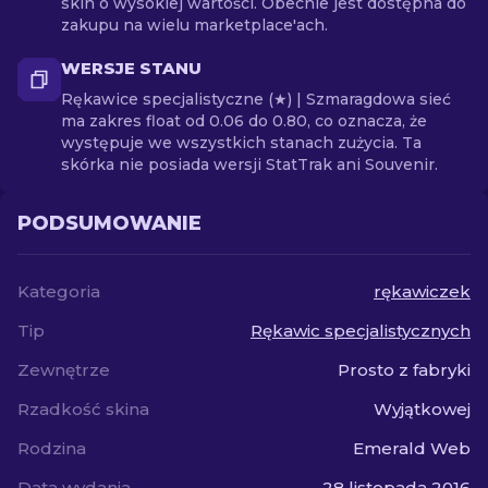
skin o wysokiej wartości. Obecnie jest dostępna do
zakupu na wielu marketplace'ach.
WERSJE STANU
Rękawice specjalistyczne (★) | Szmaragdowa sieć
ma zakres float od 0.06 do 0.80, co oznacza, że
występuje we wszystkich stanach zużycia. Ta
skórka nie posiada wersji StatTrak ani Souvenir.
PODSUMOWANIE
Kategoria
rękawiczek
Tip
Rękawic specjalistycznych
Zewnętrze
Prosto z fabryki
Rzadkość skina
Wyjątkowej
Rodzina
Emerald Web
Data wydania
28 listopada 2016