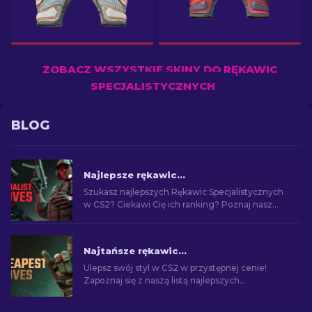
ZOBACZ WSZYSTKIE SKINY DO RĘKAWIC
SPECJALISTYCZNYCH
BLOG
Najlepsze rękawice Specialist do użycia w CS2: ranking
Szukasz najlepszych Rękawic Specjalistycznych
w CS2? Ciekawi Cię ich ranking? Poznaj nasz
przewodnik i znajdź idealną parę, która poprawi
Twój styl.
Najtańsze rękawice w CS2: Pełna lista [2026]
Ulepsz swój styl w CS2 w przystępnej cenie!
Zapoznaj się z naszą listą najlepszych
najtańszych rękawic w grze i wzbogać swój
wizerunek na polu walki.