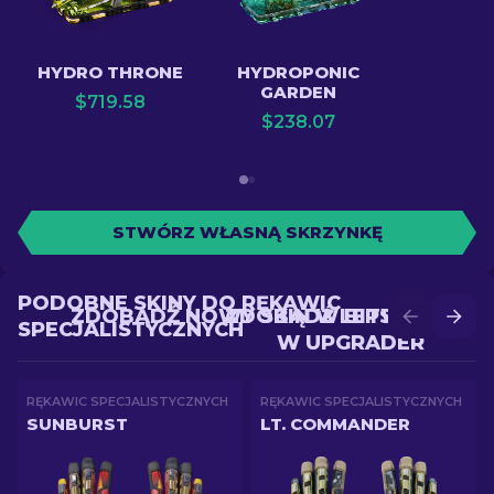
HYDRO THRONE
HYDROPONIC
GARDEN
$
719.58
$
238.07
STWÓRZ WŁASNĄ SKRZYNKĘ
PODOBNE SKINY DO RĘKAWIC
ZDOBĄDŹ NOWY SKIN W BITWIE
ZDOBĄDŹ LEPSZY SKIN
SPECJALISTYCZNYCH
W UPGRADER
RĘKAWIC SPECJALISTYCZNYCH
RĘKAWIC SPECJALISTYCZNYCH
SUNBURST
LT. COMMANDER