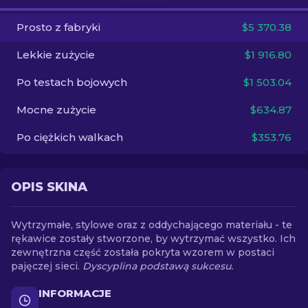
Prosto z fabryki
$5 370.38
PL
Lekkie zużycie
$1 916.80
Po testach bojowych
$1 503.04
Mocne zużycie
$634.87
Po ciężkich walkach
$353.76
OPIS SKINA
Wytrzymałe, stylowe oraz z oddychającego materiału - te
rękawice zostały stworzone, by wytrzymać wszystko. Ich
zewnętrzna część została pokryta wzorem w postaci
pajęczej sieci.
Dyscyplina podstawą sukcesu.
INFORMACJE