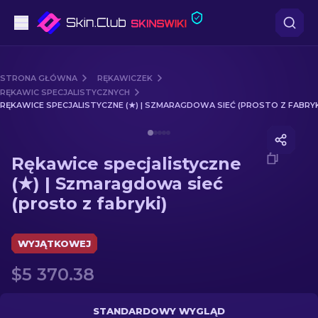
Pistoletów
STRONA GŁÓWNA
RĘKAWICZEK
RĘKAWIC SPECJALISTYCZNYCH
Średni poziom
RĘKAWICE SPECJALISTYCZNE (★) | SZMARAGDOWA SIEĆ (PROSTO Z FABRYK
Media of
Rękawice specjalistyczne (★) | Szmaragdowa si
karabinów
Rękawice specjalistyczne
karabinów snajperskich
(★) | Szmaragdowa sieć
(prosto z fabryki)
Noże
rękawiczek
WYJĄTKOWEJ
$5 370.38
Skrzynki
Inne
STANDARDOWY WYGLĄD