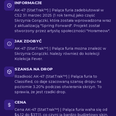
INFORMACJE
AK-47 (StatTrak™) | Paląca furia zadebiutował w
CS2 31 marzec 2025 (1 rok temu) jako część
Skrzynia Gorączki, która została wprowadzona wraz
z aktualizacją "Spring Forward". Projekt został
stworzony przez artystę społeczności "Horameow".
JAK ZDOBYĆ
AK-47 (StatTrak™) | Paląca furia można znaleźć w
Skrzynia Gorączki. Należy również do kolekcji
Kolekcja Fever.
SZANSA NA DROP
Rzadkość AK-47 (StatTrak™) | Paląca furia to
Classified, co daje szacowaną szansę dropu na
poziomie 3.20% podczas otwierania skrzyń. To
sprawia, że jest rzadki drop.
CENA
Cena AK-47 (StatTrak™) | Paląca furia waha się od
$4.12 do $37.11, co czyni ją bardzo budżetowy skin.