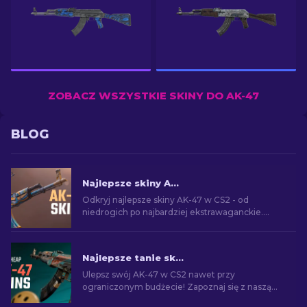
ZOBACZ WSZYSTKIE SKINY DO AK-47
BLOG
Najlepsze skiny AK-47 w CS2: Od tanich do drogich
Odkryj najlepsze skiny AK-47 w CS2 - od
niedrogich po najbardziej ekstrawaganckie.
Znajdź idealny dodatek wśród najlepszych
skórek AK-47 w CS2.
Najlepsze tanie skiny AK-47 w CS2 poniżej 10 USD
Ulepsz swój AK-47 w CS2 nawet przy
ograniczonym budżecie! Zapoznaj się z naszą
listą i znajdź najlepsze niedrogie skiny AK-47