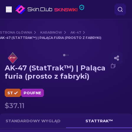
Pistoletów
STRONA GŁÓWNA
KARABINÓW
AK-47
AK-47 (STATTRAK™) | PALĄCA FURIA (PROSTO Z FABRYKI)
Średni poziom
Media of
AK-47 (StatTrak™) | Paląca furia (prosto z fab
karabinów
AK-47 (StatTrak™) | Paląca
karabinów snajperskich
furia (prosto z fabryki)
Noże
ST
POUFNE
rękawiczek
$37.11
Skrzynki
STANDARDOWY WYGLĄD
STATTRAK™
Inne