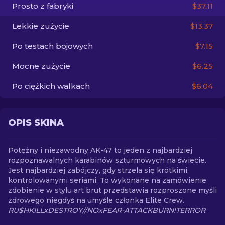
Prosto z fabryki
$37.11
PL
Lekkie zużycie
$13.37
Po testach bojowych
$7.15
Mocne zużycie
$6.25
Po ciężkich walkach
$6.04
OPIS SKINA
Potężny i niezawodny AK-47 to jeden z najbardziej
rozpoznawalnych karabinów szturmowych na świecie.
Jest najbardziej zabójczy, gdy strzela się krótkimi,
kontrolowanymi seriami. To wykonane na zamówienie
zdobienie w stylu art brut przedstawia rozproszone myśli
zdrowego niegdyś na umyśle członka Elite Crew.
RU$HKILLxDESTROY//NOxFEAR-ATTACKBURN!TERROR