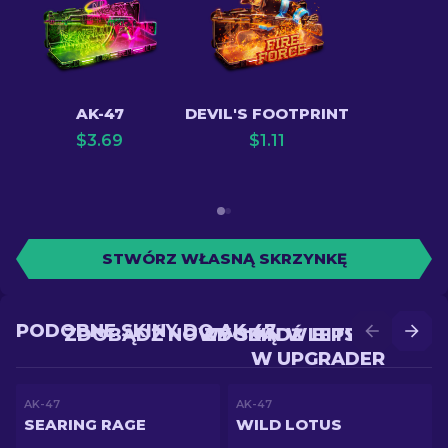
AK-47
DEVIL'S FOOTPRINT
$
3.69
$
1.11
STWÓRZ WŁASNĄ SKRZYNKĘ
PODOBNE SKINY DO AK-47
ZDOBĄDŹ NOWY SKIN W BITWIE
ZDOBĄDŹ LEPSZY SKIN
W UPGRADER
AK-47
AK-47
SEARING RAGE
WILD LOTUS