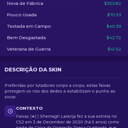
Nova de Fábrica
$353.82
PT-BR
Pouco Usada
$70.53
Testada em Campo
$40.39
Bem Desgastada
$42.72
Veterana de Guerra
$41.52
DESCRIÇÃO DA SKIN
Preferidas por lutadores corpo a corpo, estas faixas
protegem os nós dos dedos e estabilizam o punho ao
socar.
CONTEXTO
Faixas (★) | Shemagh Laranja fez a sua estreia no
CS2 em 3 de December de 2020 (há 5 anos) como
parte de Caixa da Operação Presa Quebrada, que