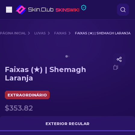
Pistolas
PÁGINA INICIAL
LUVAS
FAIXAS
FAIXAS (★) | SHEMAGH LARANJA
Nível intermédio
Media of
Faixas (★) | Shemagh Laranja
Rifles
Faixas (★) | Shemagh
Rifles de Precisão
Laranja
Facas
EXTRAORDINÁRIO
Luvas
$353.82
Caixas
EXTERIOR REGULAR
Outro