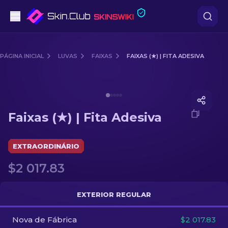
Pistolas
PÁGINA INICIAL
LUVAS
FAIXAS
FAIXAS (★) | FITA ADESIVA
Nível intermédio
Media of
Faixas (★) | Fita Adesiva
Rifles
Faixas (★) | Fita Adesiva
Rifles de Precisão
Facas
EXTRAORDINÁRIO
$2 017.83
Luvas
Caixas
EXTERIOR REGULAR
Nova de Fábrica
Outro
$2 017.83