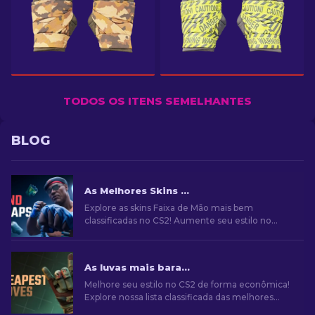
TODOS OS ITENS SEMELHANTES
BLOG
As Melhores Skins de Faixas de Mão no CS2: Lista de Classificação
Explore as skins Faixa de Mão mais bem
classificadas no CS2! Aumente seu estilo no
jogo com nossa lista de curadoria especializada
das melhores opções de cosméticos para suas
mãos
As luvas mais baratas no CS2: Ultimate Collection [2026]
Melhore seu estilo no CS2 de forma econômica!
Explore nossa lista classificada das melhores
luvas mais baratas do jogo e melhore sua