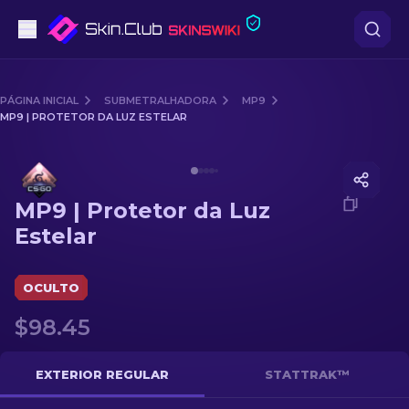
Pistolas
PÁGINA INICIAL
SUBMETRALHADORA
MP9
MP9 | PROTETOR DA LUZ ESTELAR
Nível intermédio
Media of
MP9 | Protetor da Luz Estelar
Rifles
MP9 | Protetor da Luz
Rifles de Precisão
Estelar
Facas
OCULTO
Luvas
$98.45
Caixas
EXTERIOR REGULAR
STATTRAK™
Outro