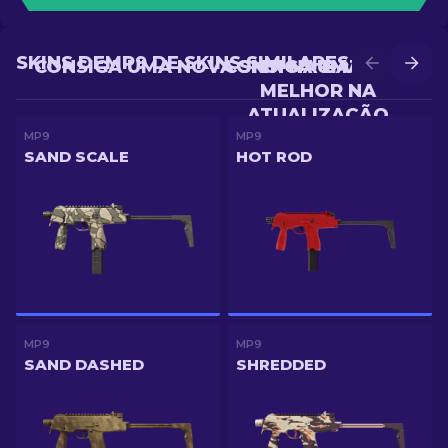
SKINS DEMP9 DE SKINS SIMILARES
CONSIGA UMA NOVA SKIN NA BATALHA
CONSIGA UMA SKIN
MELHOR NA
ATUALIZAÇÃO
MP9
MP9
SAND SCALE
HOT ROD
MP9
MP9
SAND DASHED
SHREDDED