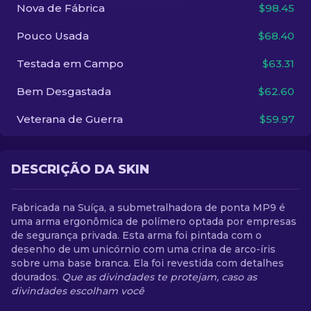
Nova de Fábrica
$98.45
PT-BR
Pouco Usada
$68.40
Testada em Campo
$63.31
Bem Desgastada
$62.60
Veterana de Guerra
$59.97
DESCRIÇÃO DA SKIN
Fabricada na Suíça, a submetralhadora de ponta MP9 é
uma arma ergonômica de polímero optada por empresas
de segurança privada. Esta arma foi pintada com o
desenho de um unicórnio com uma crina de arco-íris
sobre uma base branca. Ela foi revestida com detalhes
dourados.
Que as divindades te protejam, caso as
divindades escolham você