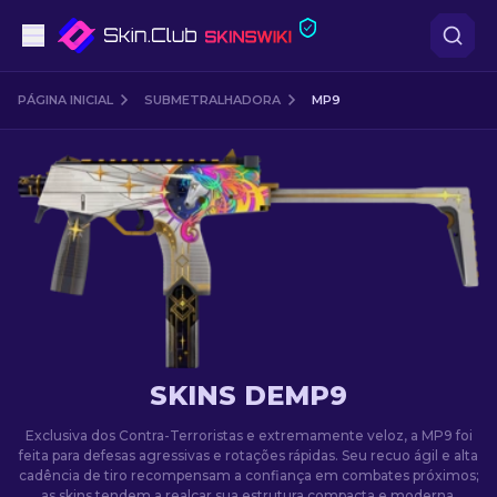
Pistolas
PÁGINA INICIAL
SUBMETRALHADORA
MP9
Nível intermédio
Rifles
Rifles de Precisão
Facas
Luvas
SKINS DEMP9
Caixas
Exclusiva dos Contra-Terroristas e extremamente veloz, a MP9 foi
feita para defesas agressivas e rotações rápidas. Seu recuo ágil e alta
cadência de tiro recompensam a confiança em combates próximos;
Outro
as skins tendem a realçar sua estrutura compacta e moderna.