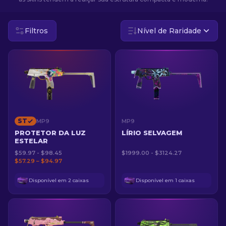
PT-BR
Filtros
Nível de Raridade
ST
MP9
MP9
PROTETOR DA LUZ
LÍRIO SELVAGEM
ESTELAR
$59.97 - $98.45
$1999.00 - $3124.27
$57.29 – $94.97
Disponível em 2 caixas
Disponível em 1 caixas