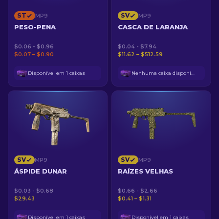
ST
SV
MP9
MP9
PESO-PENA
CASCA DE LARANJA
$0.06 - $0.96
$0.04 - $7.94
$0.07 – $0.90
$11.62 – $512.59
Disponível em 1 caixas
Nenhuma caixa disponível
SV
SV
MP9
MP9
ÁSPIDE DUNAR
RAÍZES VELHAS
$0.03 - $0.68
$0.66 - $2.66
$29.43
$0.41 – $1.31
Disponível em 1 caixas
Disponível em 1 caixas