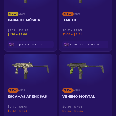
SV
ST
MP9
MP9
CAIXA DE MÚSICA
DARDO
$2.19 - $16.28
$0.81 - $5.83
$1.78 – $3.88
$1.06 – $8.41
Disponível em 1 caixas
Nenhuma caixa disponível
ST
ST
MP9
MP9
ESCAMAS ARENOSAS
VENENO MORTAL
$0.47 - $8.01
$0.36 - $7.95
$0.32 – $1.43
$0.45 – $6.45