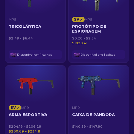
SV
MP9
MP9
TRICOLÁRTICA
PROTÓTIPO DE
ESPIONAGEM
$2.49 - $6.44
$0.20 - $2.54
$1020.41
Disponível em 1 caixas
Disponível em 1 caixas
SV
MP9
MP9
ARMA ESPORTIVA
CAIXA DE PANDORA
$204.19 - $206.29
$140.39 - $147.90
$200.69 – $234.11