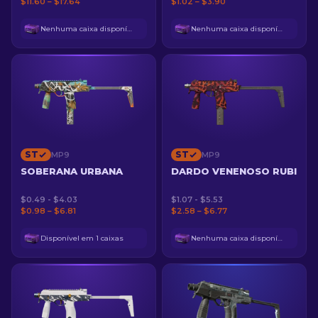
$11.60 – $17.64
$1.02 – $3.90
Nenhuma caixa disponível
Nenhuma caixa disponível
ST
ST
MP9
MP9
SOBERANA URBANA
DARDO VENENOSO RUBI
$0.49 - $4.03
$1.07 - $5.53
$0.98 – $6.81
$2.58 – $6.77
Disponível em 1 caixas
Nenhuma caixa disponível