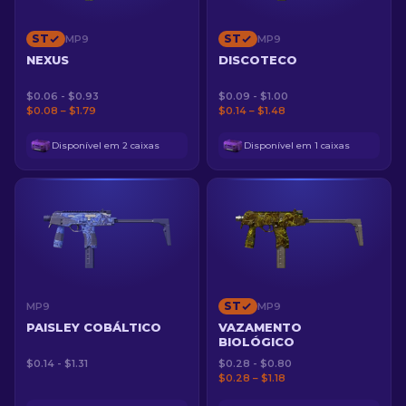
ST
ST
MP9
MP9
NEXUS
DISCOTECO
$0.06 - $0.93
$0.09 - $1.00
$0.08 – $1.79
$0.14 – $1.48
Disponível em 2 caixas
Disponível em 1 caixas
ST
MP9
MP9
PAISLEY COBÁLTICO
VAZAMENTO
BIOLÓGICO
$0.14 - $1.31
$0.28 - $0.80
$0.28 – $1.18