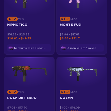
ST
ST
MP9
MP9
HIPNÓTICO
MONTE FUJI
$18.55 - $25.88
$5.94 - $17.81
$28.62 – $49.75
$8.66 – $32.71
Nenhuma caixa disponível
Disponível em 4 caixas
ST
ST
MP9
MP9
ROSA DE FERRO
GOSMA
$7.06 - $13.70
$1.00 - $14.09