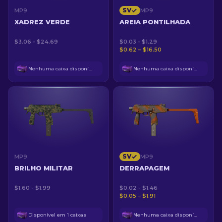
SV
MP9
MP9
XADREZ VERDE
AREIA PONTILHADA
$3.06 - $24.69
$0.03 - $1.29
$0.62 – $16.50
Nenhuma caixa disponível
Nenhuma caixa disponível
SV
MP9
MP9
BRILHO MILITAR
DERRAPAGEM
$1.60 - $1.99
$0.02 - $1.46
$0.05 – $1.91
Disponível em 1 caixas
Nenhuma caixa disponível