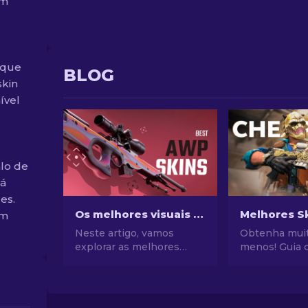
um
 que
BLOG
skin
ível
lo de
tá
es.
Os melhores visuais CS2 AWP: A Escolha do Atirador [2026]
em
Neste artigo, vamos
Obtenha mui
explorar as melhores
menos! Guia 
skins AWP do CS2,
baratas do A
apresentando as
abaixo de $10
melhores escolhas para
seu jogo sem 
quem gosta de combinar
carteira!