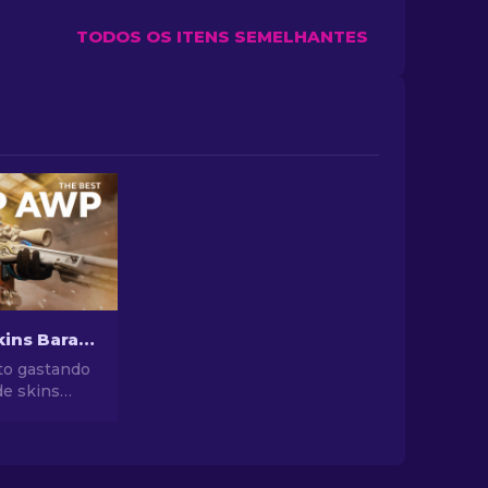
TODOS OS ITENS SEMELHANTES
Melhores Skins Baratas de AWP no CS2 Abaixo de $10 [2026]
to gastando
de skins
WP CS2
. Aprimore
esvaziar a