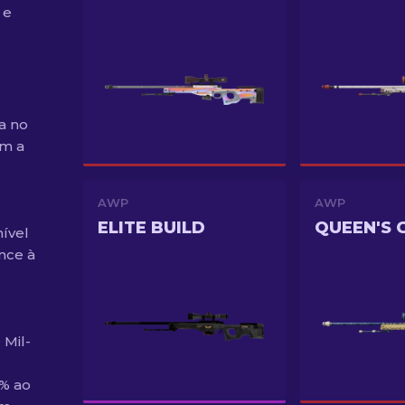
 e
a no
om a
AWP
AWP
ELITE BUILD
QUEEN'S 
ível
nce à
 Mil-
2% ao