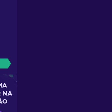
MA
 NA
ÃO