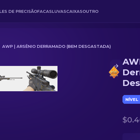
FLES DE PRECISÃO
FACAS
LUVAS
CAIXAS
OUTRO
AWP | ARSÊNIO DERRAMADO (BEM DESGASTADA)
AWP
Bem Desgastada)
Der
Des
NÍVEL
$0.4