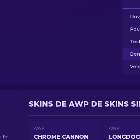
Nov
Pou
Tes
Bem
Vet
SKINS DE AWP DE SKINS S
AWP
AWP
CHROME CANNON
LONGDOG
 foi