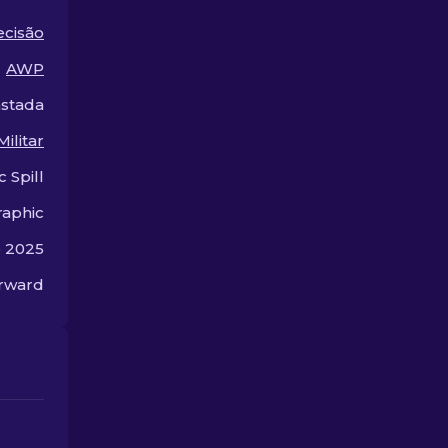
estética e desempenho
no campo de batalha.
ecisão
AWP
stada
Militar
c Spill
aphic
e 2025
orward