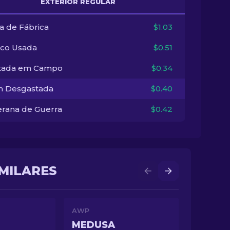
EXTERIOR REGULAR
a de Fábrica
$1.03
co Usada
$0.51
tada em Campo
$0.34
 Desgastada
$0.40
erana de Guerra
$0.42
IMILARES
AWP
MEDUSA