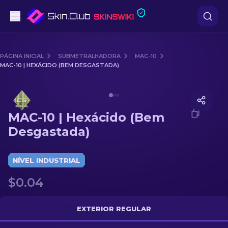
Pistolas
PÁGINA INICIAL
SUBMETRALHADORA
MAC-10
MAC-10 | HEXÁCIDO (BEM DESGASTADA)
Nível intermédio
Media of
MAC-10 | Hexácido (Bem Desgastada)
Rifles
MAC-10 | Hexácido (Bem
Rifles de Precisão
Desgastada)
Facas
NÍVEL INDUSTRIAL
Luvas
$0.04
Caixas
EXTERIOR REGULAR
Outro