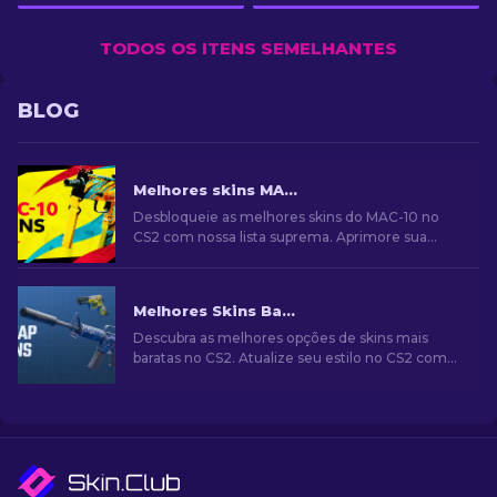
TODOS OS ITENS SEMELHANTES
BLOG
Melhores skins MAC-10 no CS2: Lista Classificada [2026]
Desbloqueie as melhores skins do MAC-10 no
CS2 com nossa lista suprema. Aprimore sua
jogabilidade e destaque-se com as novas skins
para sua arma!
Melhores Skins Baratas no CS2 [2026]
Descubra as melhores opções de skins mais
baratas no CS2. Atualize seu estilo no CS2 com
nossas escolhas de especialistas para as
melhores skins baratas disponíveis.