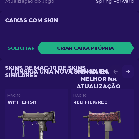
Atualização do Jogo
Spring Forward
CAIXAS COM SKIN
SOLICITAR
CRIAR CAIXA PRÓPRIA
SKINS DE MAC-10 DE SKINS
CONSIGA UMA NOVA SKIN NA BATALHA
CONSIGA UMA SKIN
SIMILARES
MELHOR NA
ATUALIZAÇÃO
MAC-10
MAC-10
WHITEFISH
RED FILIGREE