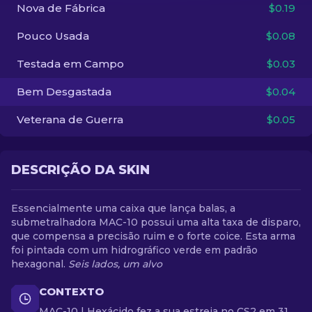
Nova de Fábrica
$0.19
PT-BR
Pouco Usada
$0.08
Testada em Campo
$0.03
Bem Desgastada
$0.04
Veterana de Guerra
$0.05
DESCRIÇÃO DA SKIN
Essencialmente uma caixa que lança balas, a
submetralhadora MAC-10 possui uma alta taxa de disparo,
que compensa a precisão ruim e o forte coice. Esta arma
foi pintada com um hidrográfico verde em padrão
hexagonal.
Seis lados, um alvo
CONTEXTO
MAC-10 | Hexácido fez a sua estreia no CS2 em 31