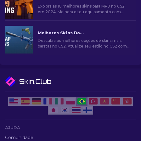
Explora as 10 melhores skins para MP9 no CS2
em 2024. Melhora o teu equipamento com
estes visuais que combinam estilo e poder de
fogo.
Melhores Skins Baratas no CS2 [2026]
Descubra as melhores opções de skins mais
baratas no CS2. Atualize seu estilo no CS2 com
nossas escolhas de especialistas para as
melhores skins baratas disponíveis.
AJUDA
Comunidade