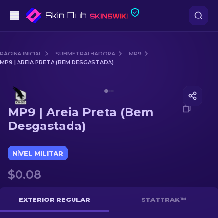
Pistolas
PÁGINA INICIAL
SUBMETRALHADORA
MP9
MP9 | AREIA PRETA (BEM DESGASTADA)
Nível intermédio
Media of
MP9 | Areia Preta (Bem Desgastada)
Rifles
MP9 | Areia Preta (Bem
Rifles de Precisão
Desgastada)
Facas
NÍVEL MILITAR
Luvas
$0.08
Caixas
EXTERIOR REGULAR
STATTRAK™
Outro