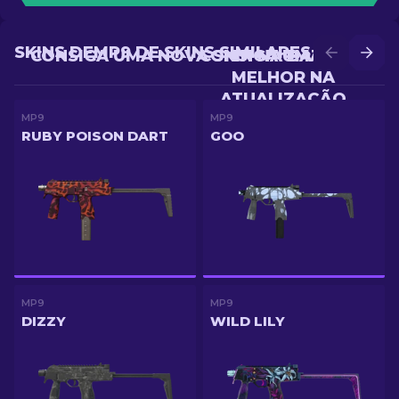
SKINS DEMP9 DE SKINS SIMILARES
CONSIGA UMA NOVA SKIN NA BATALHA
CONSIGA UMA SKIN
MELHOR NA
ATUALIZAÇÃO
MP9
MP9
RUBY POISON DART
GOO
MP9
MP9
DIZZY
WILD LILY